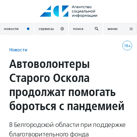
Перейти
к
содержанию
новости
сервисы
поиск
меню
18+
Новости
Автоволонтеры
Старого Оскола
продолжат помогать
бороться с пандемией
В Белгородской области при поддержке
благотворительного фонда