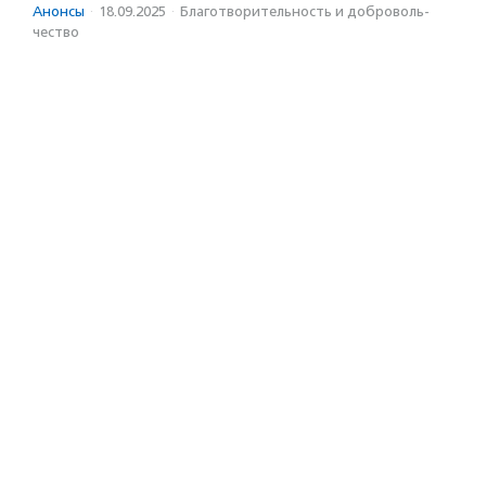
Анонсы
·
18.09.2025
·
Благотвори­тель­ность и доброволь­
чест­во