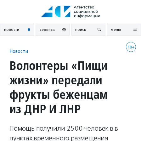
Перейти
к
содержанию
новости
сервисы
поиск
меню
18+
Новости
Волонтеры «Пищи
жизни» передали
фрукты беженцам
из ДНР И ЛНР
Помощь получили 2500 человек в в
пунктах временного размещения