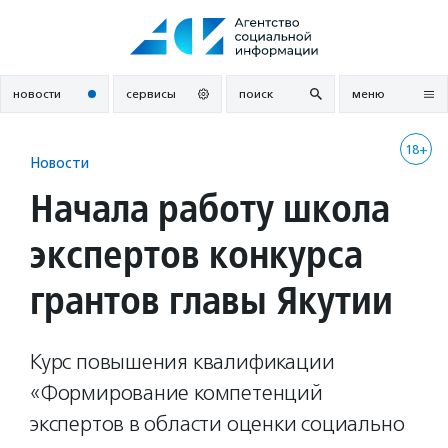
Перейти
к
содержанию
новости
сервисы
поиск
меню
18+
Новости
Начала работу школа
экспертов конкурса
грантов главы Якутии
Курс повышения квалификации
«Формирование компетенций
экспертов в области оценки социально