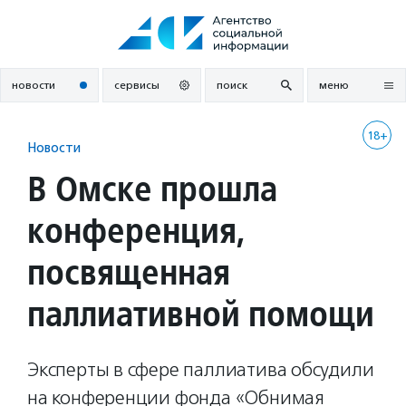
Перейти
к
содержанию
новости
сервисы
поиск
меню
18+
Новости
В Омске прошла
конференция,
посвященная
паллиативной помощи
Эксперты в сфере паллиатива обсудили
на конференции фонда «Обнимая