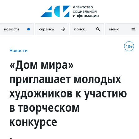
Перейти
к
содержанию
новости
сервисы
поиск
меню
18+
Новости
«Дом мира»
приглашает молодых
художников к участию
в творческом
конкурсе