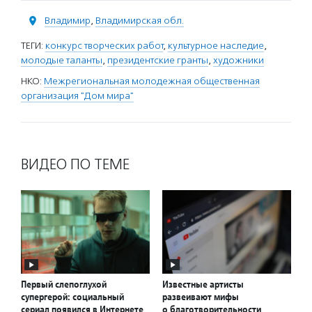
Владимир
,
Владимирская обл.
ТЕГИ:
конкурс творческих работ
,
культурное наследие
,
молодые таланты
,
президентские гранты
,
художники
НКО:
Межрегиональная молодежная общественная
организация "Дом мира"
ВИДЕО ПО ТЕМЕ
Первый слепоглухой
Известные артисты
супергерой: социальный
развеивают мифы
сериал появился в Интернете
о благотворительности