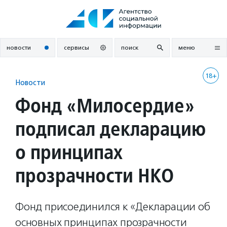
Перейти
к
содержанию
новости
сервисы
поиск
меню
18+
Новости
Фонд «Милосердие»
подписал декларацию
о принципах
прозрачности НКО
Фонд присоединился к «Декларации об
основных принципах прозрачности