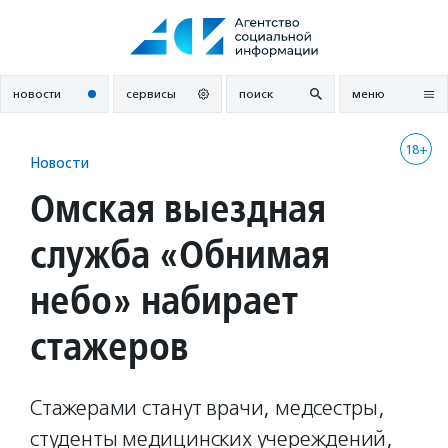
Перейти
к
содержанию
новости
сервисы
поиск
меню
18+
Новости
Омская выездная
служба «Обнимая
небо» набирает
стажеров
Стажерами станут врачи, медсестры,
студенты медицинских учереждений,