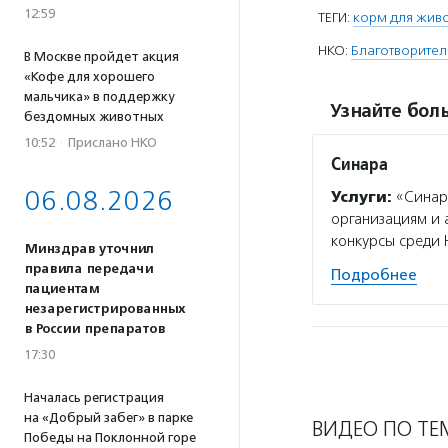
12:59
ТЕГИ:
корм для жив
НКО:
Благотворител
В Москве пройдет акция
«Кофе для хорошего
мальчика» в поддержку
Узнайте боль
бездомных животных
10:52
·
Прислано НКО
Синара
06.08.2026
Услуги:
«Синар
организациям и
конкурсы среди 
Минздрав уточнил
правила передачи
Подробнее
пациентам
незарегистрированных
в России препаратов
17:30
Началась регистрация
на «Добрый забег» в парке
ВИДЕО ПО ТЕ
Победы на Поклонной горе