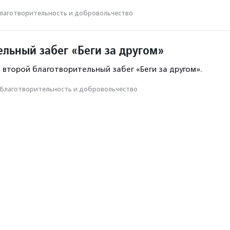
лаготвори­тель­ность и доброволь­чест­во
ельный забег «Беги за другом»
 второй благотворительный забег «Беги за другом».
Благотвори­тель­ность и доброволь­чест­во