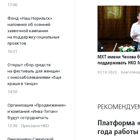
17:00
Фонд «Наш Норильск»
напомнил об осенней
заявочной кампании
на поддержку социальных
проектов
16:31
МХТ имени Чехова б
поддерживать НКО 
Открыт сбор средств
на фестиваль для женщин
03.10.2022
·
Благотвори
с онкозаболеваниями «Еще
краше в танце»
14:50
Организация «Продвижение»
РЕКОМЕНДУЕ
и компания «Инва-Титан»
будут сотрудничать
Платформа «
13:30
·
Прислано НКО
года работы
Пенсионеры Самарской