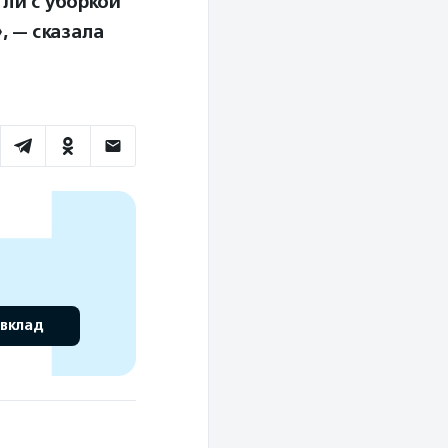
ли с уборкой
, — сказала
 вклад