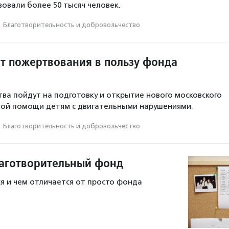
овали более 50 тысяч человек.
·
Благотвори­тель­ность и доброволь­чест­во
ит пожертвования в пользу фонда
ва пойдут на подготовку и открытие нового московского
ной помощи детям с двигательными нарушениями.
·
Благотвори­тель­ность и доброволь­чест­во
лаготворительный фонд
я и чем отличается от просто фонда