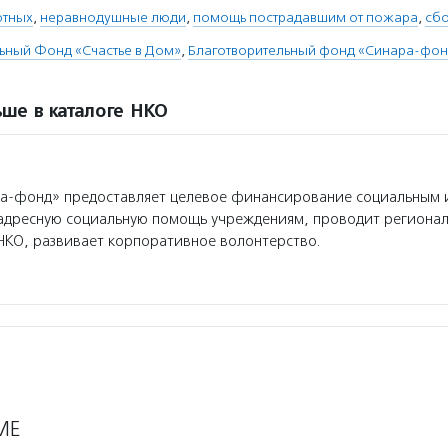
отных
,
неравнодушные люди
,
помощь пострадавшим от пожара
,
сбо
ьный Фонд «Счастье в Дом»
,
Благотворительный фонд «Синара-фон
ше в каталоге НКО
а-фонд» предоставляет целевое финансирование социальным 
 адресную социальную помощь учреждениям, проводит региона
НКО, развивает корпоративное волонтерство.
МЕ