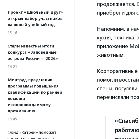
продолжается. С
приобрели для со
Проект «Школьный друг»
открыл набор участников
на новый учебный год
Напомним, в нач
15:16
кухня, техника,
приложение Mob
Стали известны итоги
конкурса «Заповедные
животным.
острова России — 2026»
14:21
Корпоративные 
помогли восстан
Минтруд представил
программы повышения
стены, погуляли
квалификации по ранней
перечисляли по
помощи
и сопровождаемому
проживанию
13:45
«Спасиб
работаю
Фонд «Катрен» поможет
внедрить современные