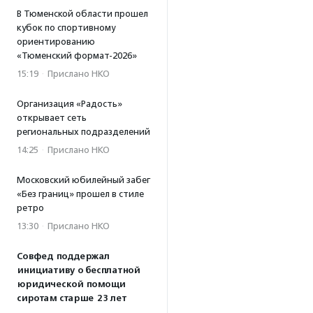
В Тюменской области прошел
кубок по спортивному
ориентированию
«Тюменский формат-2026»
15:19
·
Прислано НКО
Организация «Радость»
открывает сеть
региональных подразделений
14:25
·
Прислано НКО
Московский юбилейный забег
«Без границ» прошел в стиле
ретро
13:30
·
Прислано НКО
Совфед поддержал
инициативу о бесплатной
юридической помощи
сиротам старше 23 лет