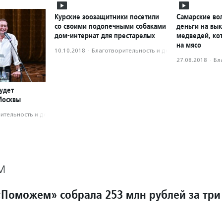
Курские зоозащитники посетили
Самарские во
со своими подопечными собаками
деньги на вык
дом-интернат для престарелых
медведей, ко
на мясо
10.10.2018
·
Благотвори­тель­ность и доброволь­чест­во
27.08.2018
·
Бл
удет
Москвы
­тель­ность и доброволь­чест­во
М
Поможем» собрала 253 млн рублей за три