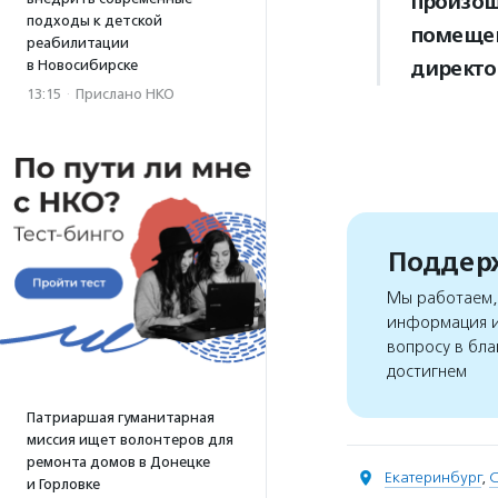
произош
подходы к детской
помещен
реабилитации
директо
в Новосибирске
13:15
·
Прислано НКО
Поддерж
Мы работаем, 
информация и
вопросу в бла
достигнем
Патриаршая гуманитарная
миссия ищет волонтеров для
ремонта домов в Донецке
Екатеринбург
,
С
и Горловке