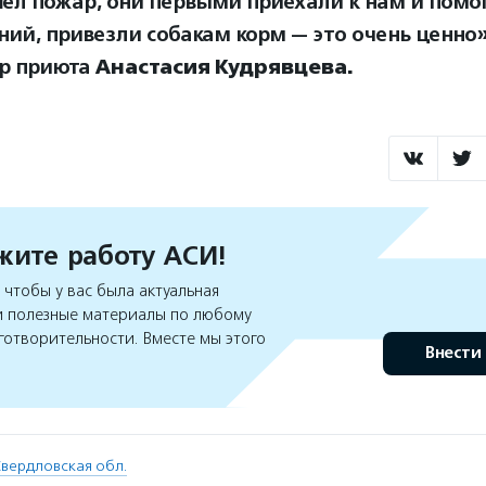
ел пожар, они первыми приехали к нам и помог
ий, привезли собакам корм — это очень ценно»
р приюта
Анастасия Кудрявцева.
ите работу АСИ!
чтобы у вас была актуальная
 полезные материалы по любому
готворительности. Вместе мы этого
Внести
вердловская обл.