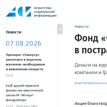
Перейти
к
содержанию
Новости
Новости
Фонд «
07.08.2026
в пост
Препарат «Энхерту»
включили в перечень
Деньги на ко
жизненно необходимых
и важнейших лекарств
компании и Гр
16:27
Благотвори­тель­ност
Клуб друзей пермской
физико-математической
школы № 146 ищет
фандрайзера
Акция благотво
15:35
·
Прислано НКО