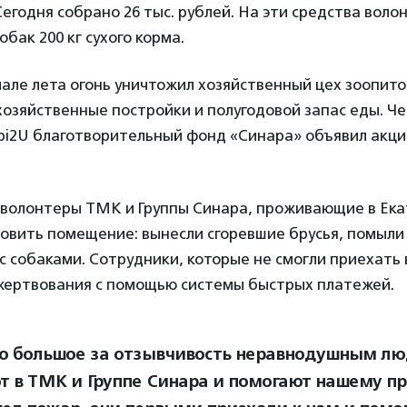
егодня собрано 26 тыс. рублей. На эти средства воло
бак 200 кг сухого корма.
але лета огонь уничтожил хозяйственный цех зоопито
 хозяйственные постройки и полугодовой запас еды. Ч
i2U благотворительный фонд «Синара» объявил акц
волонтеры ТМК и Группы Синара, проживающие в Ека
овить помещение: вынесли сгоревшие брусья, помыли
 с собаками. Сотрудники, которые не смогли приехать 
жертвования с помощью системы быстрых платежей.
о большое за отзывчивость неравнодушным лю
т в ТМК и Группе Синара и помогают нашему пр