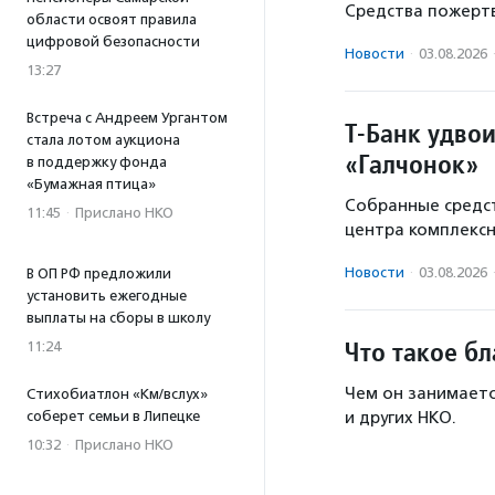
Средства пожертв
области освоят правила
цифровой безопасности
Новости
·
03.08.2026
13:27
Встреча с Андреем Ургантом
Т-Банк удво
стала лотом аукциона
«Галчонок»
в поддержку фонда
«Бумажная птица»
Собранные средст
11:45
·
Прислано НКО
центра комплекс
Новости
·
03.08.2026
В ОП РФ предложили
установить ежегодные
выплаты на сборы в школу
Что такое б
11:24
Чем он занимаетс
Стихобиатлон «Км/вслух»
соберет семьи в Липецке
и других НКО.
10:32
·
Прислано НКО