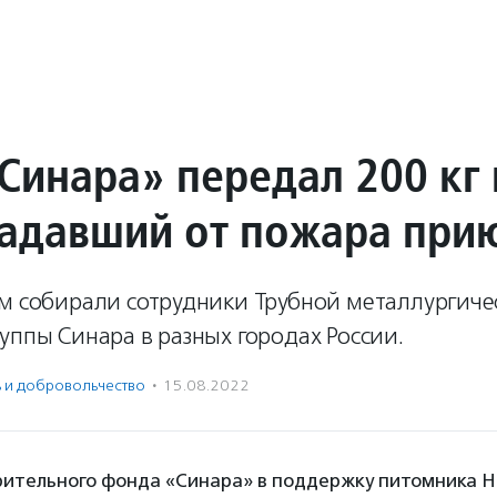
Синара» передал 200 кг
радавший от пожара при
рм собирали сотрудники Трубной металлургиче
уппы Синара в разных городах России.
ь и доброволь­чест­во
·
15.08.2022
рительного фонда «Синара» в поддержку питомника H