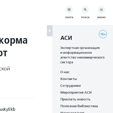
лента
поиск
меню
18+
 корма
АСИ
ют
Экспертная организация
и информационное
агентство некоммерческого
сектора
ской
О нас
Контакты
Сотрудники
Мероприятия АСИ
Прислать новость
Полезная библиотека
uskyEkb
Наши издания