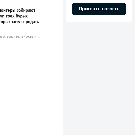
Прислать новость
лонтеры собирают
уп трех бурых
торых хотят продать
аготвори­тель­ность и доброволь­чест­во