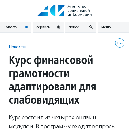
Перейти
к
содержанию
новости
сервисы
поиск
меню
18+
Новости
Курс финансовой
грамотности
адаптировали для
слабовидящих
Курс состоит из четырех онлайн-
модулей. В программу входят вопросы