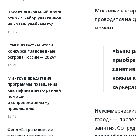
Москвичи в возр
Проект «Школьный друг»
открыл набор участников
проводятся на с
на новый учебный год
момент.
15:16
Стали известны итоги
«Было р
конкурса «Заповедные
острова России — 2026»
приобре
14:21
занятия
новым в
Минтруд представил
программы повышения
карьера
квалификации по ранней
помощи
и сопровождаемому
проживанию
Некоммерческие
13:45
город» — прове
занятия. Сотруд
Фонд «Катрен» поможет
внедрить современные