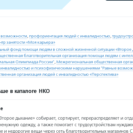
 возможности
,
профориентация людей с инвалидностью
,
трудоустр
нтр занятости «Моя карьера»
льный фонд помощи людям в сложной жизненной ситуации «Второе
ественная благотворительная организация помощи людям с инте
иальная Олимпиада России"
,
Межрегиональная общественная орган
 инвалидностью и психофизическими нарушениями "Равные возмож
твенная организация людей с инвалидностью «Перспектива»
ше в каталоге НКО
ие
торое дыхание» собирает, сортирует, перераспределяет и отд
ненужную одежду, а также помогает с трудоустройствам нужда
е и недорогие вещи через сеть благотворительных магазинов Ch