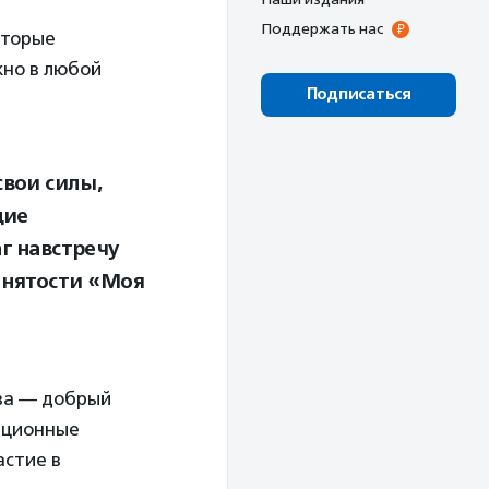
Поддержать нас
оторые
жно в любой
Подписаться
вои силы,
щие
г навстречу
анятости «Моя
ва — добрый
ационные
астие в