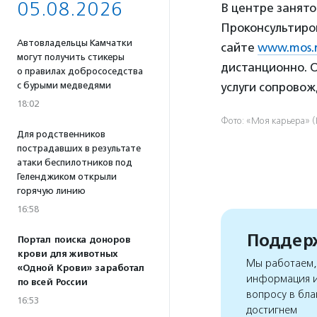
05.08.2026
В центре занят
Проконсультиров
Автовладельцы Камчатки
сайте
www.mos.
могут получить стикеры
дистанционно. 
о правилах добрососедства
с бурыми медведями
услуги сопрово
18:02
Фото: «Моя карьера» 
Для родственников
пострадавших в результате
атаки беспилотников под
Геленджиком открыли
горячую линию
16:58
Поддерж
Портал поиска доноров
крови для животных
Мы работаем, 
«Одной Крови» заработал
информация и
по всей России
вопросу в бла
16:53
достигнем