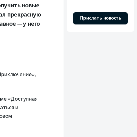
олучить новые
вал прекрасную
Прислать новость
авное — у него
Приключение»,
мме «Доступная
аться и
новом