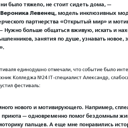
 ни было тяжело, не стоит сидеть дома, —
а
Вероника
Левенец
, модель инклюзивных мо
рческого партнерства «Открытый мир» и мот
 — Нужно больше общаться вживую, искать и на
шленников, занятия по душе, узнавать новое, 
».
тиваля единодушно отмечали, что событие было инт
скник Колледжа №24 IT-специалист Александр, слабо
пустил фестиваль:
много нового и мотивирующего. Например, спле
з приюта — одновременно помог бездомным жи
моторику пальцев. А еще мне понравились исто