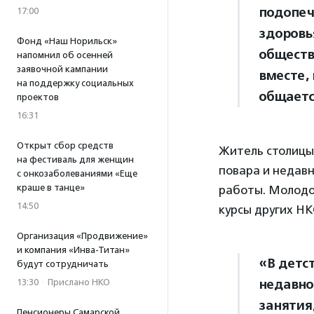
подопеч
17:00
здоровь
Фонд «Наш Норильск»
обществ
напомнил об осенней
заявочной кампании
вместе, 
на поддержку социальных
общаетс
проектов
16:31
Открыт сбор средств
Житель столицы 
на фестиваль для женщин
повара и недавн
с онкозаболеваниями «Еще
краше в танце»
работы. Молодой
14:50
курсы других Н
Организация «Продвижение»
и компания «Инва-Титан»
«В детс
будут сотрудничать
недавно
13:30
·
Прислано НКО
занятия,
Пенсионеры Самарской