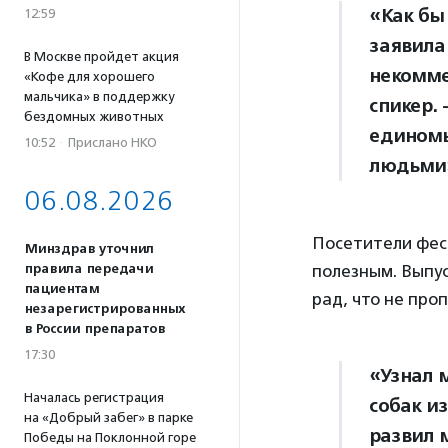
«Как бы
12:59
заявил
В Москве пройдет акция
некомме
«Кофе для хорошего
мальчика» в поддержку
спикер.
бездомных животных
единомы
10:52
·
Прислано НКО
людьми
06.08.2026
Посетители фес
Минздрав уточнил
правила передачи
полезным. Выпу
пациентам
рад, что не про
незарегистрированных
в России препаратов
17:30
«Узнал 
Началась регистрация
собак и
на «Добрый забег» в парке
развил 
Победы на Поклонной горе