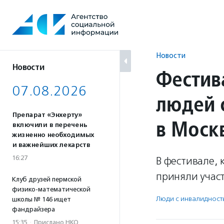
Перейти
к
содержанию
Новости
Новости
Фестив
07.08.2026
людей 
Препарат «Энхерту»
в Моск
включили в перечень
жизненно необходимых
и важнейших лекарств
16:27
В фестивале, 
приняли учас
Клуб друзей пермской
физико-математической
Люди с инвалидност
школы № 146 ищет
фандрайзера
15:35
·
Прислано НКО