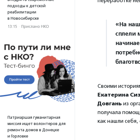
переработке н
подходы к детской
реабилитации
в Новосибирске
«На наш
13:15
·
Прислано НКО
сплели 
начинае
потребн
благотв
Своими историям
Екатерина Си
Довгань
из орг
получала помощь
Патриаршая гуманитарная
как нашли себя,
миссия ищет волонтеров для
ремонта домов в Донецке
и Горловке