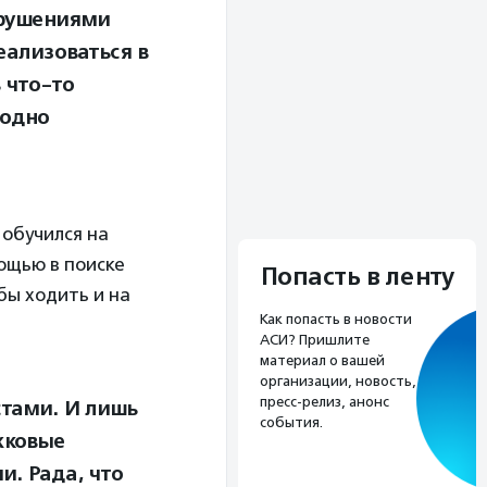
арушениями
еализоваться в
 что-то
бодно
 обучился на
ощью в поиске
Попасть в ленту
бы ходить и на
Как попасть в новости
АСИ? Пришлите
материал о вашей
организации, новость,
пресс-релиз, анонс
стами. И лишь
события.
жковые
и. Рада, что