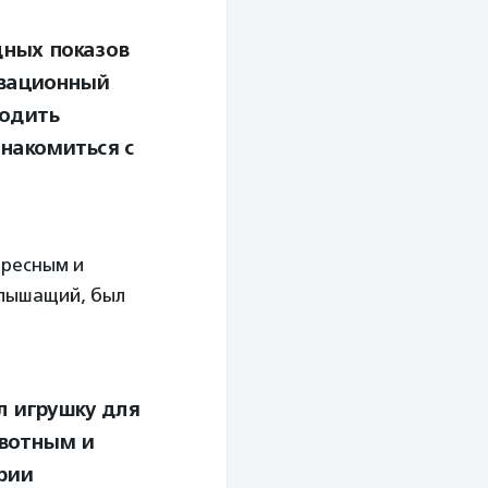
дных показов
ивационный
ходить
знакомиться с
ересным и
слышащий, был
л игрушку для
вотным и
рии