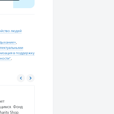
ойство людей
 дыхание»
,
ллектуальными
изация в поддержку
ности"
,
Специальная Олимпиада России
ает
Услуги:
Благотворительная организация «Спе
ющимся. Фонд
спортивную подготовку и соревнования для де
arity Shop.
интеллектуального развития, издает методиче