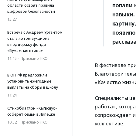
попали 
области освоят правила
цифровой безопасности
навыки.
13:27
картину,
появило
Встреча с Андреем Ургантом
стала лотом аукциона
рассказ
в поддержку фонда
«Бумажная птица»
11:45
·
Прислано НКО
В фестивале пр
Благотворитель
В ОП РФ предложили
установить ежегодные
«Качество жизн
выплаты на сборы в школу
11:24
Специалисты це
работа», котор
Стихобиатлон «Км/вслух»
соберет семьи в Липецке
сопровождает их
10:32
·
Прислано НКО
коллективе.