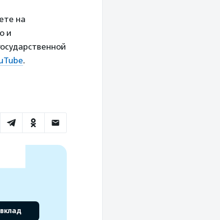
ете на
о и
государственной
uTube
.
 вклад