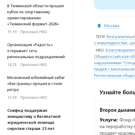
В Тюменской области прошел
кубок по спортивному
ориентированию
«Тюменский формат-2026»
Москва
15:19
·
Прислано НКО
ТЕГИ:
безграничные
с инвалидностью
,
це
Организация «Радость»
НКО:
Благотворите
открывает сеть
Общероссийская общ
региональных подразделений
нарушениями "Спец
14:25
·
Прислано НКО
людей с ментальной
Региональная общес
Московский юбилейный забег
«Без границ» прошел в стиле
ретро
Узнайте боль
13:30
·
Прислано НКО
Второе дыхан
Совфед поддержал
инициативу о бесплатной
Услуги:
Фонд «В
юридической помощи
на переработку 
сиротам старше 23 лет
продает красивы