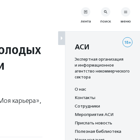
лента
поиск
меню
18+
молодых
АСИ
и
Экспертная организация
и информационное
агентство некоммерческого
сектора
О нас
Контакты
Моя карьера»,
Сотрудники
Мероприятия АСИ
Прислать новость
Полезная библиотека
Наши издания