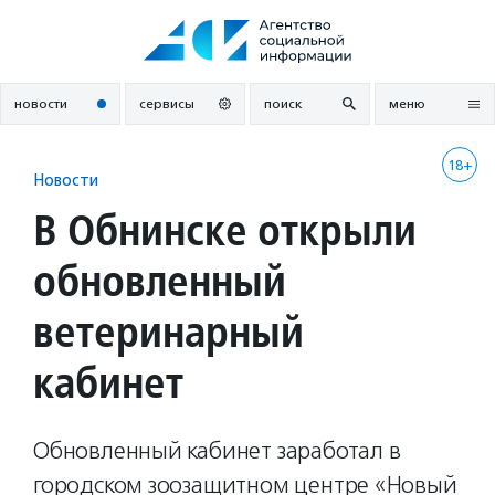
Перейти
к
содержанию
новости
сервисы
поиск
меню
18+
Новости
В Обнинске открыли
обновленный
ветеринарный
кабинет
Обновленный кабинет заработал в
городском зоозащитном центре «Новый