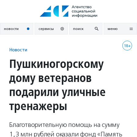
Перейти
к
содержанию
новости
сервисы
поиск
меню
18+
Новости
Пушкиногорскому
дому ветеранов
подарили уличные
тренажеры
Благотворительную помощь на сумму
1,3 млн рублей оказали фонд «Память