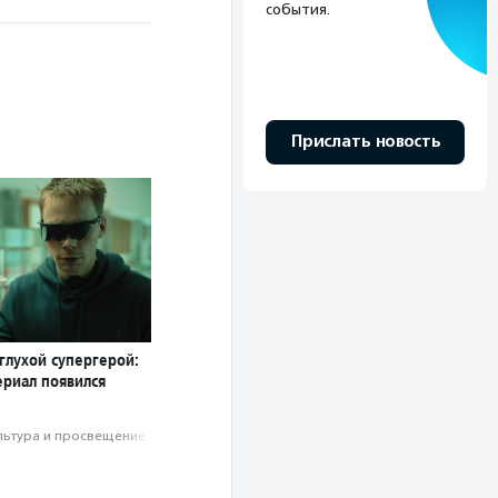
события.
Прислать новость
глухой супергерой:
ериал появился
льтура и просвещение