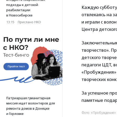
подходы к детской
Каждую субботу 
реабилитации
отвлекаясь на з
в Новосибирске
и играли с воло
13:15
·
Прислано НКО
Центра детского
Заключительным
творчество». П
детского творче
педагоги ЦДТ, в
«Пробуждения» 
творческих конк
За успешное пр
Патриаршая гуманитарная
памятные подар
миссия ищет волонтеров для
ремонта домов в Донецке
Фото: «Пробуждение» 
и Горловке