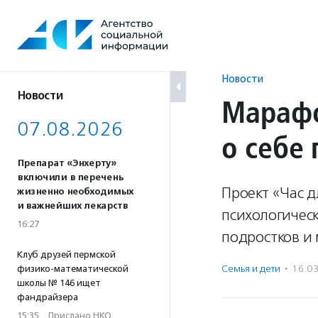
Перейти
к
содержанию
Новости
Новости
Марафо
07.08.2026
о себе 
Препарат «Энхерту»
включили в перечень
Проект «Час 
жизненно необходимых
и важнейших лекарств
психологическ
16:27
подростков и
Клуб друзей пермской
Семья и дети
·
16.0
физико-математической
школы № 146 ищет
фандрайзера
15:35
·
Прислано НКО