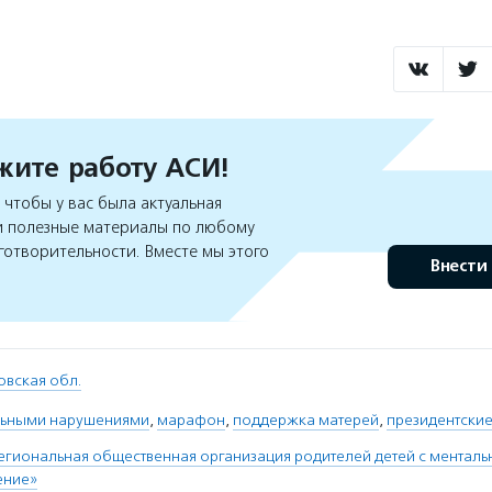
ите работу АСИ!
чтобы у вас была актуальная
 полезные материалы по любому
готворительности. Вместе мы этого
Внести
овская обл.
льными нарушениями
,
марафон
,
поддержка матерей
,
президентские
егиональная общественная организация родителей детей с мента
ение»