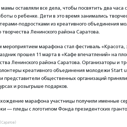
мамы оставляли все дела, чтобы посвятить два часа с
аботы о ребенке. Дети в это время занимались творч
нтерами-подростками из креативного объединения мо
 творчества Ленинского района Саратова.
 мероприятием марафона стал фестиваль «Красота, 
раздник прошел 11 марта в «Кафе впечатлений» на пл
ства Ленинского района Саратова. Организаторы и т
олонтеры креативного объединения молодежи Start u
и представители общественных организаций приняли 
урсах и розыгрыше подарков.
охождение марафона участницы получили именные се
ки — пледы с логотипом Фонда президентских гранто
(Саратов)