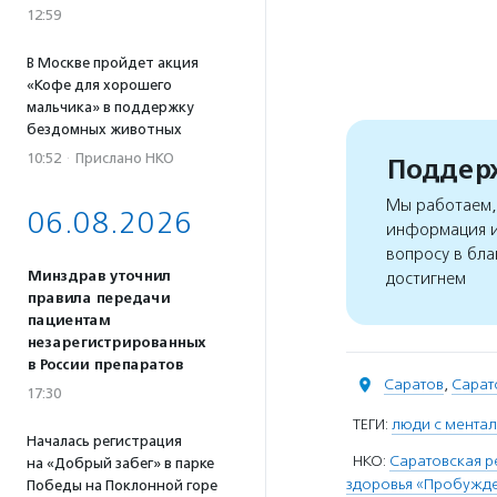
12:59
В Москве пройдет акция
«Кофе для хорошего
мальчика» в поддержку
бездомных животных
10:52
·
Прислано НКО
Поддерж
Мы работаем, 
06.08.2026
информация и
вопросу в бла
Минздрав уточнил
достигнем
правила передачи
пациентам
незарегистрированных
в России препаратов
Саратов
,
Сарат
17:30
ТЕГИ:
люди с мента
Началась регистрация
НКО:
Саратовская р
на «Добрый забег» в парке
здоровья «Пробужд
Победы на Поклонной горе