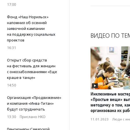
17:00
Фонд «Наш Норильск»
напомнил об осенней
заявочной кампании
ВИДЕО ПО ТЕ
на поддержку социальных
проектов
16:31
Открыт сбор средств
на фестиваль для женщин
с онкозаболеваниями «Еще
краше в танце»
14:50
Инклюзивные масте
Организация «Продвижение»
«Простые вещи» вып
и компания «Инва-Титан»
методичку о том, ка
будут сотрудничать
организована их раб
13:30
·
Прислано НКО
11.01.2023
·
Люди с и
Пенсионеры Самарской