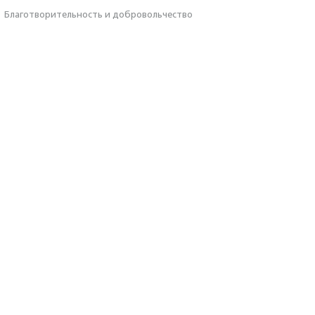
·
Благотвори­тель­ность и доброволь­чест­во