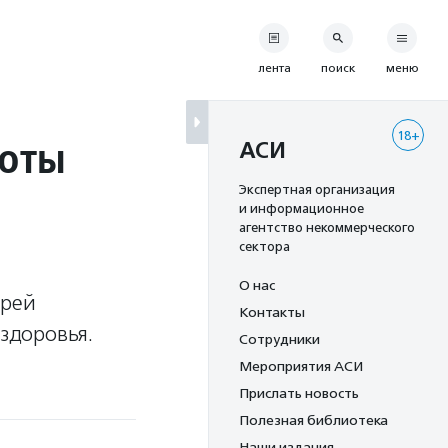
лента
поиск
меню
18+
боты
АСИ
Экспертная организация
и информационное
агентство некоммерческого
сектора
О нас
ерей
Контакты
здоровья.
Сотрудники
Мероприятия АСИ
Прислать новость
Полезная библиотека
Наши издания