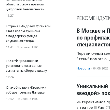
области освоят правила
цифровой безопасности
13:27
РЕКОМЕНДУЕ
Встреча с Андреем Ургантом
В Москве и 
стала лотом аукциона
по профилак
в поддержку фонда
«Бумажная птица»
специалисто
11:45
·
Прислано НКО
Первый очный се
“тень“ помогающе
В ОП РФ предложили
установить ежегодные
Новости
·
04.08.2026
выплаты на сборы в школу
11:24
Уникальный 
Стихобиатлон «Км/вслух»
звездой» по
соберет семьи в Липецке
10:32
·
Прислано НКО
Интерактивное пр
в театре III Рим (