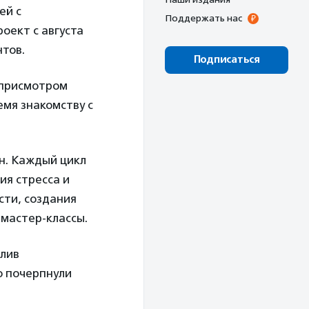
ей с
Поддержать нас
оект с августа
нтов.
Подписаться
 присмотром
емя знакомству с
н. Каждый цикл
ия стресса и
сти, создания
 мастер-классы.
илив
о почерпнули