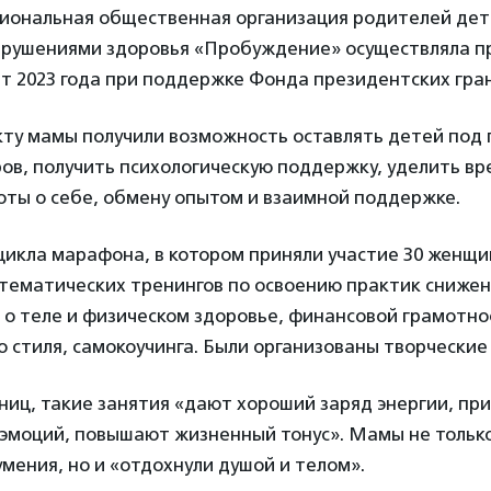
гиональная общественная организация родителей дет
рушениями здоровья «Пробуждение» осуществляла пр
рт 2023 года при поддержке Фонда президентских гра
кту мамы получили возможность оставлять детей под
в, получить психологическую поддержку, уделить вр
оты о себе, обмену опытом и взаимной поддержке.
цикла марафона, в котором приняли участие 30 женщи
тематических тренингов по освоению практик снижен
 о теле и физическом здоровье, финансовой грамотно
 стиля, самокоучинга. Были организованы творческие
ниц, такие занятия «дают хороший заряд энергии, пр
эмоций, повышают жизненный тонус». Мамы не тольк
умения, но и «отдохнули душой и телом».