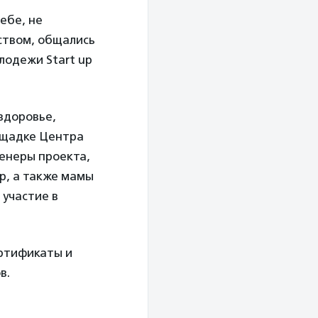
ебе, не
еством, общались
лодежи Start up
здоровье,
ощадке Центра
ренеры проекта,
p, а также мамы
участие в
ртификаты и
в.