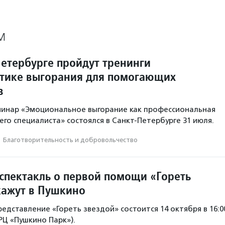
М
Петербурге пройдут тренинги
тике выгорания для помогающих
в
минар «Эмоциональное выгорание как профессиональная
го специалиста» состоялся в Санкт-Петербурге 31 июля.
·
Благотвори­тель­ность и доброволь­чест­во
спектакль о первой помощи «Гореть
кажут в Пушкино
едставление «Гореть звездой» состоится 14 октября в 16:0
ТРЦ «Пушкино Парк»).