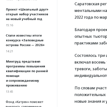
Саратовская ре
Проект «Школьный друг»
ментальными на
открыл набор участников
2022 года по ма
на новый учебный год
15:16
Благодаря прое
Стали известны итоги
опытных тьюторо
конкурса «Заповедные
практиками заб
острова России — 2026»
14:21
Состоялось три 
Минтруд представил
включал восемь 
программы повышения
тревоги, заботы
квалификации по ранней
индивидуального
помощи
и сопровождаемому
проживанию
По словам участ
13:45
положительных 
новые знания и 
Фонд «Катрен» поможет
внедрить современные