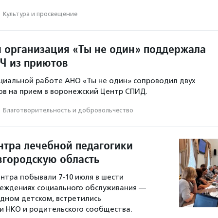
·
Культура и просвещение
 организация «Ты не один» поддержала
Ч из приютов
циальной работе АНО «Ты не один» сопроводил двух
в на прием в воронежский Центр СПИД.
·
Благотвори­тель­ность и доброволь­чест­во
нтра лечебной педагогики
вгородскую область
нтра побывали 7-10 июля в шести
реждениях социального обслуживания —
одном детском, встретились
и НКО и родительского сообщества.