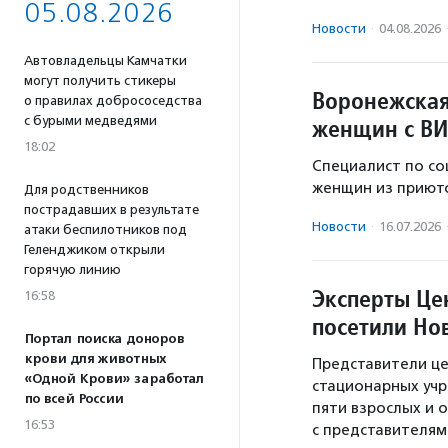
05.08.2026
Новости
·
04.08.2026
Автовладельцы Камчатки
могут получить стикеры
Воронежская
о правилах добрососедства
с бурыми медведями
женщин с ВИ
18:02
Специалист по со
женщин из приюто
Для родственников
пострадавших в результате
Новости
·
16.07.2026
атаки беспилотников под
Геленджиком открыли
горячую линию
Эксперты Це
16:58
посетили Но
Портал поиска доноров
крови для животных
Представители це
«Одной Крови» заработал
стационарных уч
по всей России
пяти взрослых и 
16:53
с представителям