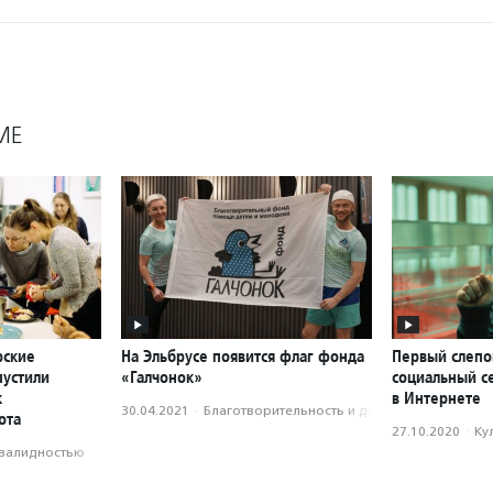
МЕ
рские
На Эльбрусе появится флаг фонда
Первый слепо
устили
«Галчонок»
социальный с
к
в Интернете
30.04.2021
·
Благотвори­тель­ность и доброволь­чест­во
ота
27.10.2020
·
Ку
нвалидностью