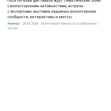
Посетителей фестиваля ждут тематические зоны
с волонтерскими активностями, встречи
с экспертами, выставка окружных волонтерских
сообществ, интерактивы и квесты.
Анонсы
·
28.07.2026
·
Благотвори­тель­ность и доброволь­
чест­во