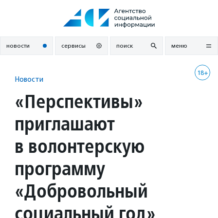
Перейти
к
содержанию
новости
сервисы
поиск
меню
18+
Новости
«Перспективы»
приглашают
в волонтерскую
программу
«Добровольный
социальный год»