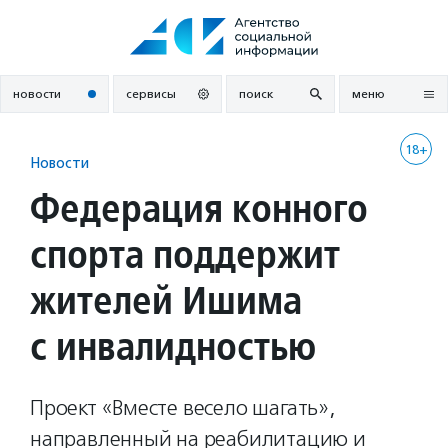
Перейти
к
содержанию
новости
сервисы
поиск
меню
18+
Новости
Федерация конного
спорта поддержит
жителей Ишима
с инвалидностью
Проект «Вместе весело шагать»,
направленный на реабилитацию и