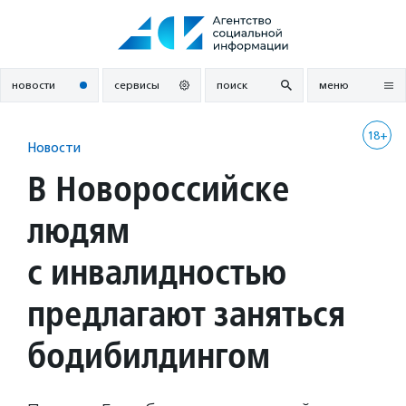
Перейти
к
содержанию
новости
сервисы
поиск
меню
18+
Новости
В Новороссийске
людям
с инвалидностью
предлагают заняться
бодибилдингом