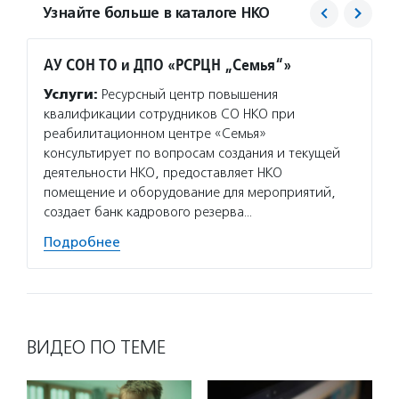
Узнайте больше в каталоге НКО
АУ СОН ТО и ДПО «РСРЦН „Семья“»
Фонд 
Услуги:
Ресурсный центр повышения
Услуг
квалификации сотрудников СО НКО при
гранто
реабилитационном центре «Семья»
(в цел
консультирует по вопросам создания и текущей
на ока
деятельности НКО, предоставляет НКО
потенц
помещение и оборудование для мероприятий,
по соц
создает банк кадрового резерва…
Подро
Подробнее
ВИДЕО ПО ТЕМЕ