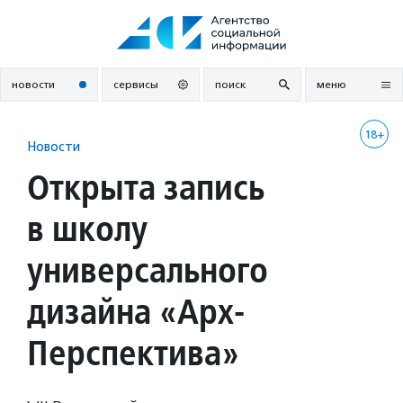
Перейти
к
содержанию
новости
сервисы
поиск
меню
18+
Новости
Открыта запись
в школу
универсального
дизайна «Арх-
Перспектива»