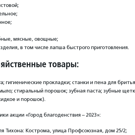
стовой;
ельное;
нное;
бные, мясные, овощные;
делия, в том числе лапша быстрого приготовления.
яйственные товары:
а; гигиенические прокладки; станки и пена для бритья
 мыло; стиральный порошок; зубная паста; зубные щетк
идкое и порошок).
ки акции «Город благоденствия – 2023»:
я Тихона: Кострома, улица Профсоюзная, дом 25/2;