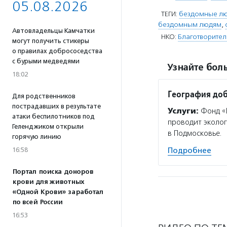
05.08.2026
ТЕГИ:
бездомные л
бездомным людям
,
Автовладельцы Камчатки
НКО:
Благотворител
могут получить стикеры
о правилах добрососедства
с бурыми медведями
Узнайте боль
18:02
География до
Для родственников
пострадавших в результате
Услуги:
Фонд «Г
атаки беспилотников под
проводит эколог
Геленджиком открыли
в Подмосковье.
горячую линию
16:58
Подробнее
Портал поиска доноров
крови для животных
«Одной Крови» заработал
по всей России
16:53