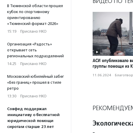
ВИДЕО ПО ТЕ
В Тюменской области прошел
кубок по спортивному
ориентированию
«Тюменский формат-2026»
15:19
·
Прислано НКО
Организация «Радость»
открывает сеть
региональных подразделений
АСИ опубликовало в
14:25
·
Прислано НКО
группы помощи из К
11.06.2024
·
Благотвори
Московский юбилейный забег
«Без границ» прошел в стиле
ретро
13:30
·
Прислано НКО
РЕКОМЕНДУЕ
Совфед поддержал
инициативу о бесплатной
юридической помощи
Экологическ
сиротам старше 23 лет