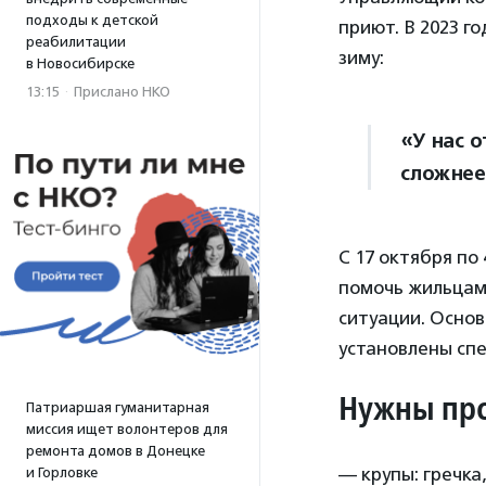
подходы к детской
приют. В 2023 г
реабилитации
зиму:
в Новосибирске
13:15
·
Прислано НКО
«У нас 
сложнее
С 17 октября по
помочь жильцам
ситуации. Осно
установлены спе
Нужны пр
Патриаршая гуманитарная
миссия ищет волонтеров для
ремонта домов в Донецке
— крупы: гречка
и Горловке