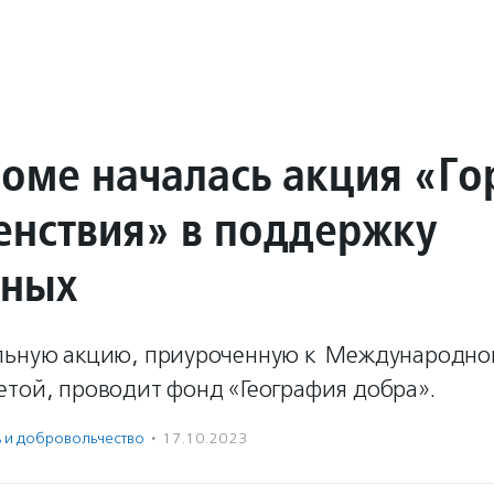
роме началась акция «Го
енствия» в поддержку
мных
льную акцию, приуроченную к Международно
етой, проводит фонд «География добра».
ь и доброволь­чест­во
·
17.10.2023