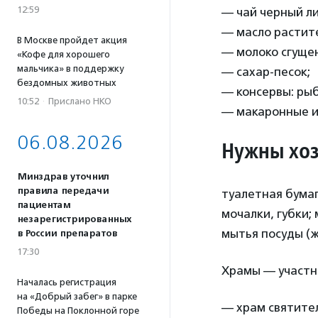
12:59
— чай черный ли
— масло растит
В Москве пройдет акция
— молоко сгуще
«Кофе для хорошего
мальчика» в поддержку
— сахар-песок;
бездомных животных
— консервы: ры
10:52
·
Прислано НКО
— макаронные из
06.08.2026
Нужны хоз
Минздрав уточнил
правила передачи
туалетная бумаг
пациентам
мочалки, губки;
незарегистрированных
мытья посуды (ж
в России препаратов
17:30
Храмы — участни
Началась регистрация
на «Добрый забег» в парке
— храм святител
Победы на Поклонной горе