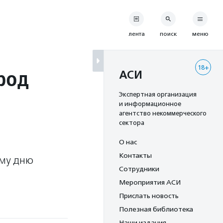
лента
поиск
меню
18+
род
АСИ
Экспертная организация
и информационное
агентство некоммерческого
сектора
О нас
Контакты
му дню
Сотрудники
Мероприятия АСИ
Прислать новость
Полезная библиотека
Наши издания