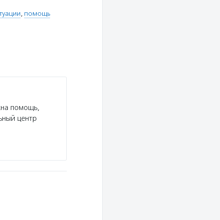
туации
,
помощь
жна помощь,
ьный центр