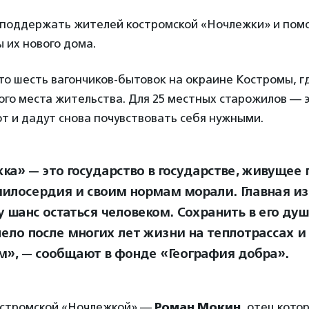
 поддержать жителей костромской «Ночлежки» и пом
 их нового дома.
то шесть вагончиков-бытовок на окраине Костромы, г
го места жительства. Для 25 местных старожилов — э
т и дадут снова почувствовать себя нужными.
ка» — это государство в государстве, живущее
милосердия и своим нормам морали. Главная из
 шанс остаться человеком. Сохранить в его душ
лело после многих лет жизни на теплотрассах и
м», — сообщают в фонде «География добра».
остромской «Ночлежкой» —
Роман Мокин
, отец кото