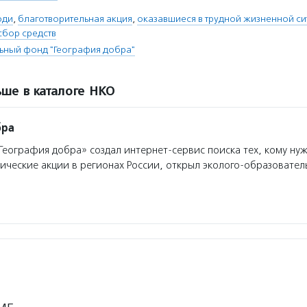
юди
,
благотворительная акция
,
оказавшиеся в трудной жизненной си
сбор средств
ьный фонд "География добра"
ше в каталоге НКО
бра
еография добра» создал интернет-сервис поиска тех, кому ну
ические акции в регионах России, открыл эколого-образовател