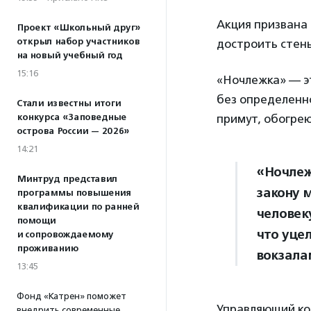
Акция призвана
Проект «Школьный друг»
открыл набор участников
достроить стены
на новый учебный год
15:16
«Ночлежка» — э
без определенно
Стали известны итоги
конкурса «Заповедные
примут, обогрею
острова России — 2026»
14:21
«Ночлеж
Минтруд представил
закону 
программы повышения
квалификации по ранней
человеку
помощи
что уце
и сопровождаемому
проживанию
вокзала
13:45
Фонд «Катрен» поможет
Управляющий к
внедрить современные