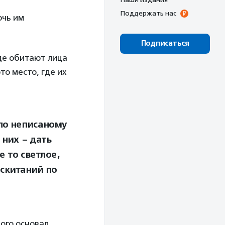
Поддержать нас
очь им
Подписаться
де обитают лица
то место, где их
 по неписаному
 них – дать
е то светлое,
 скитаний по
рого основал