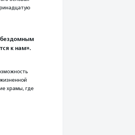
 тринадцатую
й бездомным
тся к нам».
возможность
 жизненной
ие храмы, где