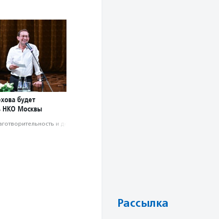
хова будет
ь НКО Москвы
аготвори­тель­ность и доброволь­чест­во
Рассылка