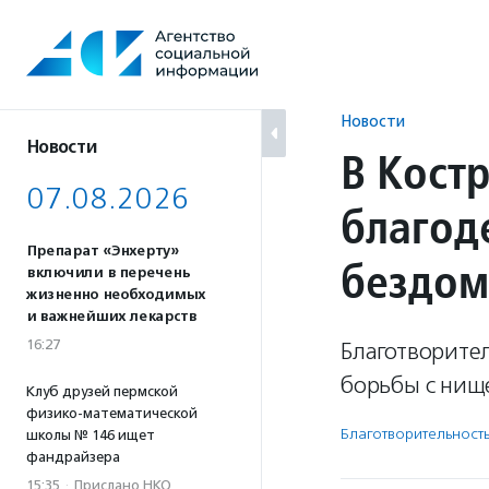
Перейти
к
содержанию
Новости
Новости
В Кост
07.08.2026
благод
Препарат «Энхерту»
бездо
включили в перечень
жизненно необходимых
и важнейших лекарств
16:27
Благотворите
борьбы с нищ
Клуб друзей пермской
физико-математической
Благотвори­тель­ност
школы № 146 ищет
фандрайзера
15:35
·
Прислано НКО