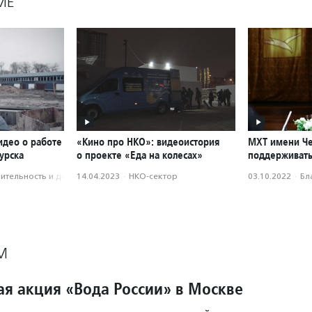
МЕ
идео о работе
«Кино про НКО»: видеоистория
МХТ имени Че
урска
о проекте «Еда на колесах»
поддерживат
­тель­ность и доброволь­чест­во
14.04.2023
·
НКО-сектор
03.10.2022
·
Бл
М
ая акция «Вода России» в Москве