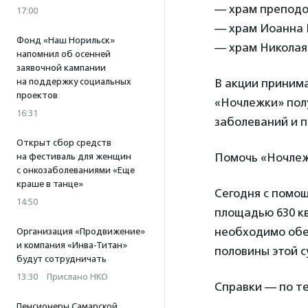
— храм преподо
17:00
— храм Иоанна Б
Фонд «Наш Норильск»
— храм Николая 
напомнил об осенней
заявочной кампании
на поддержку социальных
В акции приним
проектов
«Ночлежки» пол
16:31
заболеваний и 
Открыт сбор средств
Помочь «Ночлеж
на фестиваль для женщин
с онкозаболеваниями «Еще
краше в танце»
Сегодня с помо
14:50
площадью 630 кв
необходимо обес
Организация «Продвижение»
и компания «Инва-Титан»
половины этой с
будут сотрудничать
13:30
·
Прислано НКО
Справки — по те
Пенсионеры Самарской