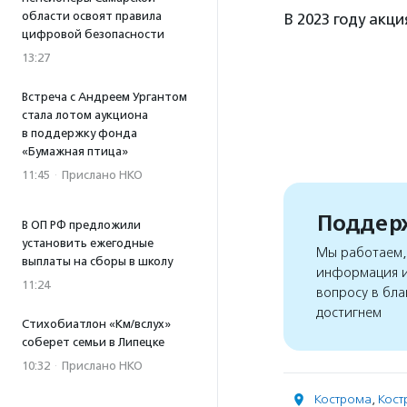
области освоят правила
В 2023 году акц
цифровой безопасности
13:27
Встреча с Андреем Ургантом
стала лотом аукциона
в поддержку фонда
«Бумажная птица»
11:45
·
Прислано НКО
Поддерж
В ОП РФ предложили
установить ежегодные
Мы работаем, 
выплаты на сборы в школу
информация и
11:24
вопросу в бла
достигнем
Стихобиатлон «Км/вслух»
соберет семьи в Липецке
10:32
·
Прислано НКО
Кострома
,
Кост