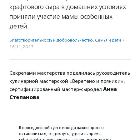
крафтового сыра в домашних условиях
приняли участие мамы особенных
детей.
Благотвори­тель­ность и доброволь­чест­во
,
Семья и дети
·
16.11.2023
Секретами мастерства поделилась руководитель
кулинарной мастерской «Веретено и пряники»,
сертифицированный мастер-сыродел
Анна
Степанова
.
В повседневной суете иногда важно просто
остановиться, отдохнуть, уделить время
себе. Необходимо вносить в свою жизнь яркие