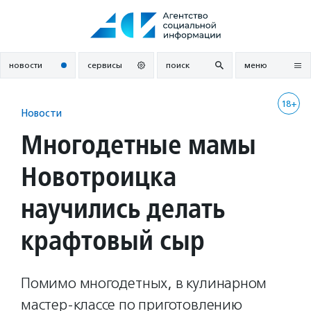
Перейти
к
содержанию
новости
сервисы
поиск
меню
18+
Новости
Многодетные мамы
Новотроицка
научились делать
крафтовый сыр
Помимо многодетных, в кулинарном
мастер-классе по приготовлению