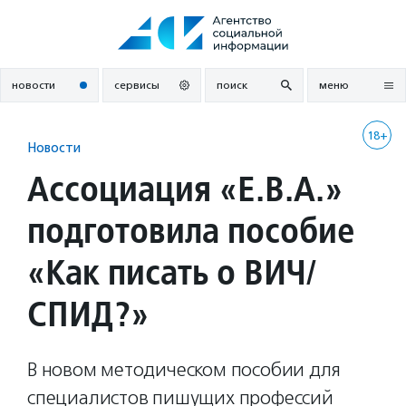
Перейти
к
содержанию
новости
сервисы
поиск
меню
18+
Новости
Ассоциация «Е.В.А.»
подготовила пособие
«Как писать о ВИЧ/
СПИД?»
В новом методическом пособии для
специалистов пишущих профессий