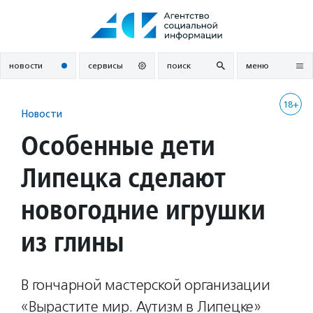
Перейти
к
содержанию
новости
сервисы
поиск
меню
18+
Новости
Особенные дети
Липецка сделают
новогодние игрушки
из глины
В гончарной мастерской организации
«Вырастите мир. Аутизм в Липецке»