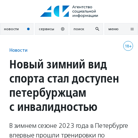
Перейти
к
содержанию
новости
сервисы
поиск
меню
18+
Новости
Новый зимний вид
спорта стал доступен
петербуржцам
с инвалидностью
В зимнем сезоне 2023 года в Петербурге
впервые прошли тренировки по