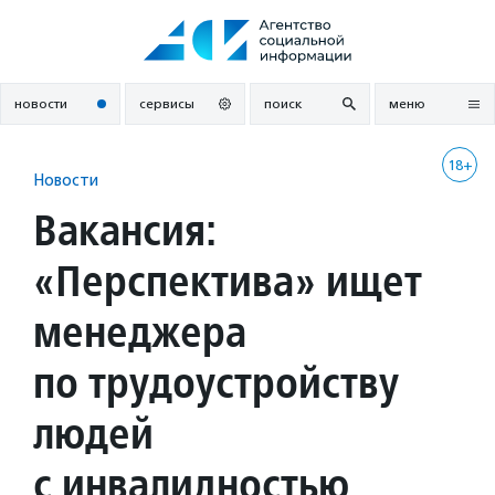
Перейти
к
содержанию
новости
сервисы
поиск
меню
18+
Новости
Вакансия:
«Перспектива» ищет
менеджера
по трудоустройству
людей
с инвалидностью