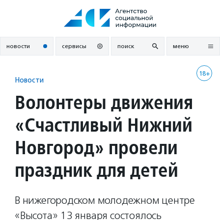
Перейти
к
содержанию
новости
сервисы
поиск
меню
18+
Новости
Волонтеры движения
«Счастливый Нижний
Новгород» провели
праздник для детей
В нижегородском молодежном центре
«Высота» 13 января состоялось