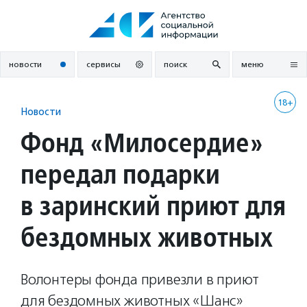
Перейти
к
содержанию
новости
сервисы
поиск
меню
18+
Новости
Фонд «Милосердие»
передал подарки
в заринский приют для
бездомных животных
Волонтеры фонда привезли в приют
для бездомных животных «Шанс»