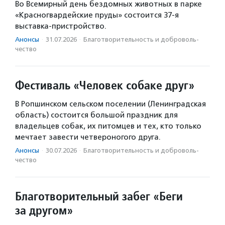
Во Всемирный день бездомных животных в парке
«Красногвардейские пруды» состоится 37-я
выставка-пристройство.
Анонсы
·
31.07.2026
·
Благотвори­тель­ность и доброволь­
чест­во
Фестиваль «Человек собаке друг»
В Ропшинском сельском поселении (Ленинградская
область) состоится большой праздник для
владельцев собак, их питомцев и тех, кто только
мечтает завести четвероногого друга.
Анонсы
·
30.07.2026
·
Благотвори­тель­ность и доброволь­
чест­во
Благотворительный забег «Беги
за другом»