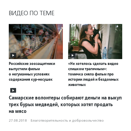
ВИДЕО ПО ТЕМЕ
Российские зоозащитники
«Не хотелось сделать видео
выпустили фильм
слишком трагичным»:
о негуманных условиях
томичка сняла фильм про
содержания кур-несушек
истории людей и бездомных
животных
Самарские волонтеры собирают деньги на выкуп
трех бурых медведей, которых хотят продать
на мясо
27.08.2018
·
Благотвори­тель­ность и доброволь­чест­во