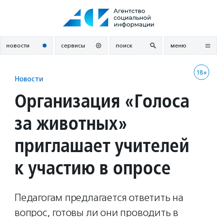
Перейти
к
содержанию
новости
сервисы
поиск
меню
18+
Новости
Организация «Голоса
за животных»
приглашает учителей
к участию в опросе
Педагогам предлагается ответить на
вопрос, готовы ли они проводить в