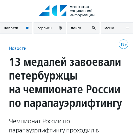
Перейти
к
содержанию
новости
сервисы
поиск
меню
18+
Новости
13 медалей завоевали
петербуржцы
на чемпионате России
по парапауэрлифтингу
Чемпионат России по
парапауэрлифтингу проходил в