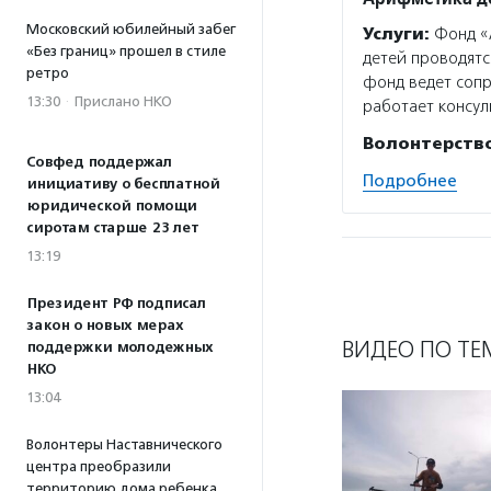
Московский юбилейный забег
Услуги:
Фонд «
«Без границ» прошел в стиле
детей проводятс
ретро
фонд ведет сопр
13:30
·
Прислано НКО
работает консу
Волонтерств
Совфед поддержал
Подробнее
инициативу о бесплатной
юридической помощи
сиротам старше 23 лет
13:19
Президент РФ подписал
закон о новых мерах
ВИДЕО ПО ТЕ
поддержки молодежных
НКО
13:04
Волонтеры Наставнического
центра преобразили
территорию дома ребенка