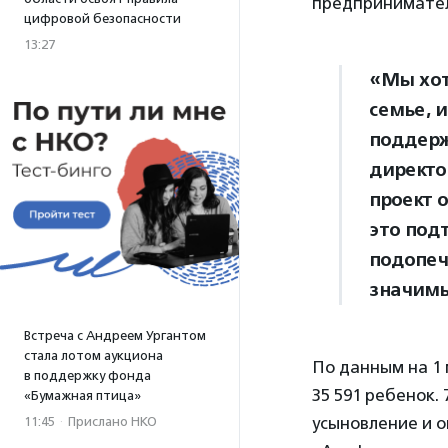
предпринимате
цифровой безопасности
13:27
«Мы хоти
семье, и
поддерж
директ
проект 
это под
подопеч
значимы
Встреча с Андреем Ургантом
стала лотом аукциона
По данным на 1 
в поддержку фонда
35 591 ребенок.
«Бумажная птица»
усыновление и о
11:45
·
Прислано НКО