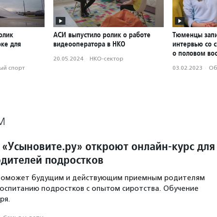
олик
АСИ выпустило ролик о работе
Тюменцы запи
рке для
видеооператора в НКО
интервью со 
о половом во
20.05.2024
·
НКО-сектор
ый спорт
03.02.2023
·
Об
М
 «Усыновите.ру» откроют онлайн-курс для
дителей подростков
 поможет будущим и действующим приемным родителям
воспитанию подростков с опытом сиротства. Обучение
ря.