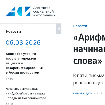
Перейти
к
содержанию
Новости
Новости
«Арифм
06.08.2026
начина
Минздрав уточнил
слова»
правила передачи
пациентам
незарегистрированных
в России препаратов
В пяти письма
17:30
реальных дете
Началась регистрация
Семья и дети
·
28.0
на «Добрый забег» в парке
Победы на Поклонной горе
17:00