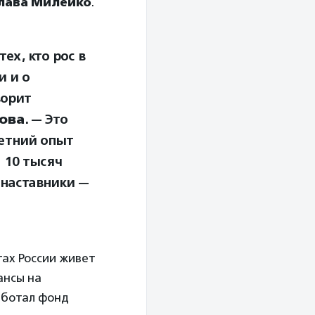
лава Милейко
.
ех, кто рос в
и и о
ворит
ова
. — Это
летний опыт
 10 тысяч
наставники —
тах России живет
ансы на
аботал фонд