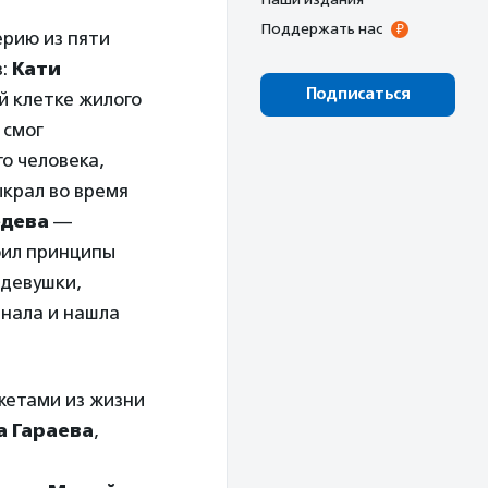
Поддержать нас
ерию из пяти
в:
Кати
Подписаться
й клетке жилого
 смог
о человека,
крал во время
едева
—
оил принципы
девушки,
анала и нашла
жетами из жизни
а Гараева
,