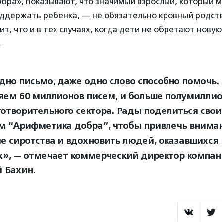
бра», показывают, что значимый взрослый, который 
оддержать ребенка, — не обязательно кровный родст
ит, что и в тех случаях, когда дети не обретают новую
.
дно письмо, даже одно слово способно помочь
яем 60 миллионов писем, и больше полумиллио
готворительного сектора. Рады поделиться сво
м “Арифметика добра”, чтобы привлечь вниман
е сиротства и вдохновить людей, оказавшихся 
х», — отмечает коммерческий директор компан
й Бахин.