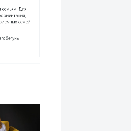
 семьям. Для
фориентация,
приемных семей
агобегуны.