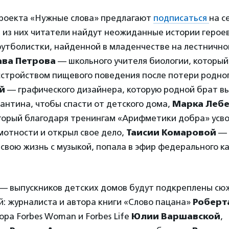
роекта «Нужные слова» предлагают
подписаться
на с
 из них читатели найдут неожиданные истории герое
утболистки, найденной в младенчестве на лестнично
ава Петрова
— школьного учителя биологии, который
сстройством пищевого поведения после потери родног
й
— графического дизайнера, которую родной брат вы
антина, чтобы спасти от детского дома,
Марка Леб
оторый благодаря тренингам «Арифметики добра» усв
мотности и открыл свое дело,
Таисии Комаровой
— 
 свою жизнь с музыкой, попала в эфир федерального к
 — выпускников детских домов будут подкреплены сю
: журналиста и автора книги «Слово пацана»
Роберт
ора Forbes Woman и Forbes Life
Юлии Варшавской
,