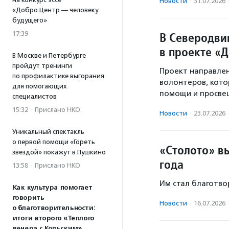
Новости
·
31.07.2026
«Добро.Центр — человеку
будущего»
17:39
В Северодвин
в проекте «
В Москве и Петербурге
пройдут тренинги
Проект направлен
по профилактике выгорания
волонтеров, кото
для помогающих
помощи и просве
специалистов
15:32
·
Прислано НКО
Новости
·
23.07.2026
Уникальный спектакль
о первой помощи «Гореть
«Столото» в
звездой» покажут в Пушкино
года
13:58
·
Прислано НКО
Им стал благотво
Как культура помогает
говорить
Новости
·
16.07.2026
о благотворительности:
итоги второго «Теплого
вечера с Кольским»