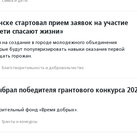
·
Семья и дети
ске стартовал прием заявок на участие
Дети спасают жизни»
 на создание в городе молодежного объединения
рые будут популяризировать навыки оказания первой
щать горожан.
·
Благотвори­тель­ность и доброволь­чест­во
ыбрал победителя грантового конкурса 20
рительный фонд «Время добрых».
·
Гранты и конкурсы