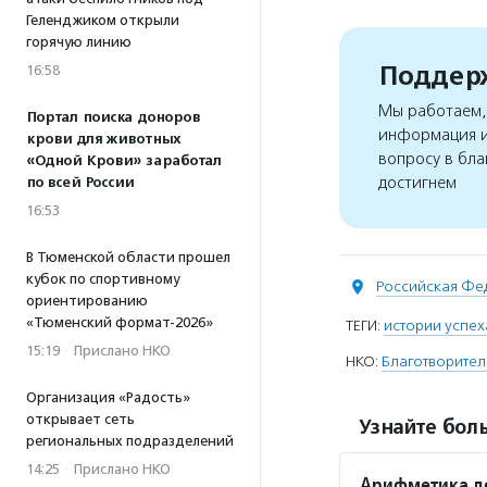
Геленджиком открыли
горячую линию
Поддерж
16:58
Мы работаем, 
Портал поиска доноров
информация и
крови для животных
вопросу в бла
«Одной Крови» заработал
достигнем
по всей России
16:53
В Тюменской области прошел
кубок по спортивному
Российская Фе
ориентированию
«Тюменский формат-2026»
ТЕГИ:
истории успех
15:19
·
Прислано НКО
НКО:
Благотворите
Организация «Радость»
открывает сеть
Узнайте боль
региональных подразделений
14:25
·
Прислано НКО
Арифметика д