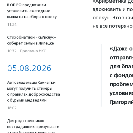
«Арифметика до
В ОП РФ предложили
вдохновить и п
установить ежегодные
выплаты на сборы в школу
опекун. Это знач
11:24
не все потеряно
Стихобиатлон «Км/вслух»
соберет семьи в Липецке
«Даже о
10:32
·
Прислано НКО
отправл
для бла
05.08.2026
с фондо
Автовладельцы Камчатки
проблем
могут получить стикеры
условия
о правилах добрососедства
с бурыми медведями
Григори
18:02
Для родственников
пострадавших в результате
атаки беспилотников под