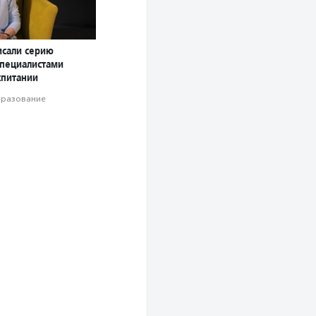
сали серию
специалистами
спитании
разование