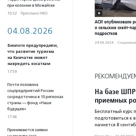
при колонии в Можайске
10:32
·
Прислано НКО
АСИ опубликовало р
о сельском скейт-па
04.08.2026
подростков
24.09.2024
·
Социальн
Биологи предупредили,
что развитие туризма
на Камчатке может
навредить косаткам
17:59
РЕКОМЕНДУЕ
Почти половина
На базе ШПР
соцпредприятий России
сосредоточена в 10 регионах
приемных ро
страны — фонд «Наше
будущее»
Бесплатный курс
17:46
подготовиться к 
начнется 8 сентяб
Принимаются заявки
на конкурс эссе