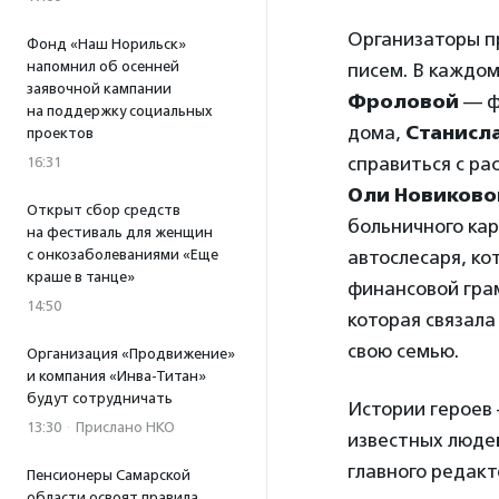
Организаторы п
Фонд «Наш Норильск»
напомнил об осенней
писем. В каждом
заявочной кампании
Фроловой
— ф
на поддержку социальных
дома,
Станисл
проектов
справиться с ра
16:31
Оли Новиково
Открыт сбор средств
больничного кар
на фестиваль для женщин
с онкозаболеваниями «Еще
автослесаря, к
краше в танце»
финансовой гра
14:50
которая связала
свою семью.
Организация «Продвижение»
и компания «Инва-Титан»
будут сотрудничать
Истории героев
13:30
·
Прислано НКО
известных людей
главного редакт
Пенсионеры Самарской
области освоят правила