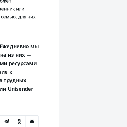
может
венник или
 семью, для них
. Ежедневно мы
на из них —
ими ресурсами
ие к
в трудных
ии Unisender