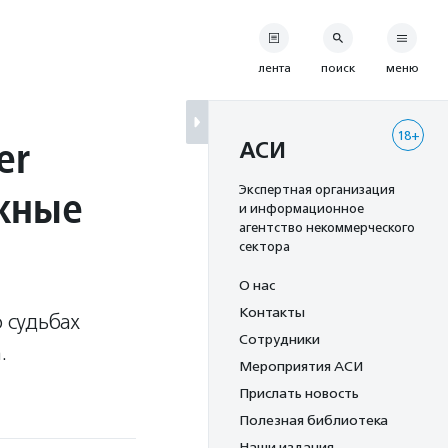
лента
поиск
меню
18+
er
АСИ
жные
Экспертная организация
и информационное
агентство некоммерческого
сектора
О нас
Контакты
 судьбах
Сотрудники
а.
Мероприятия АСИ
Прислать новость
Полезная библиотека
Наши издания