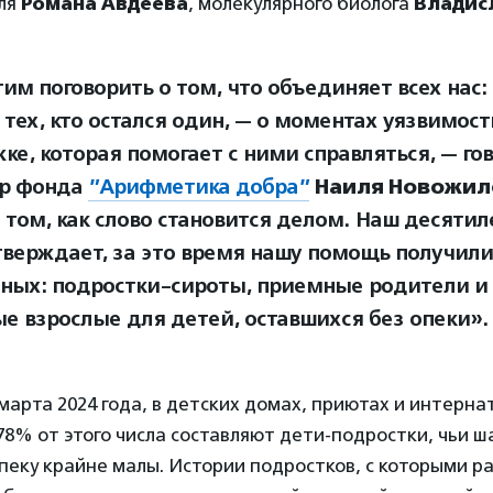
ля
Романа Авдеева
, молекулярного биолога
Владис
м поговорить о том, что объединяет всех нас: т
 тех, кто остался один, — о моментах уязвимост
ке, которая помогает с ними справляться, — го
ор фонда
”Арифметика добра”
Наиля Новожил
о том, как слово становится делом. Наш десяти
тверждает, за это время нашу помощь получили
ных: подростки-сироты, приемные родители и 
е взрослые для детей, оставшихся без опеки».
марта 2024 года, в детских домах, приютах и интерна
 78% от этого числа составляют дети-подростки, чьи ш
пеку крайне малы. Истории подростков, с которыми р