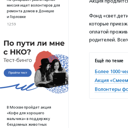
Акция продлится
миссия ищет волонтеров для
ремонта домов в Донецке
Фонд «свет.дет
и Горловке
которые приезжа
12:59
оплатой прожива
родителей. Всег
Ещё по теме
Более 1000 че
Акция «Смеемс
Волонтеры фо
В Москве пройдет акция
«Кофе для хорошего
мальчика» в поддержку
бездомных животных