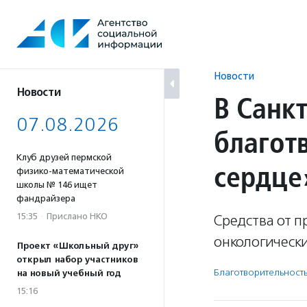
Перейти
к
содержанию
Новости
Новости
В Санк
07.08.2026
благот
Клуб друзей пермской
сердце
физико-математической
школы № 146 ищет
фандрайзера
15:35
·
Прислано НКО
Средства от 
онкологическ
Проект «Школьный друг»
открыл набор участников
Благотвори­тель­ност
на новый учебный год
15:16