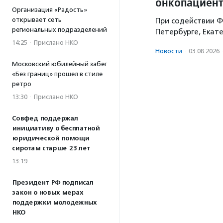
онкопациент
Организация «Радость»
открывает сеть
При содействии Ф
региональных подразделений
Петербурге, Екат
14:25
·
Прислано НКО
Новости
·
03.08.2026
Московский юбилейный забег
«Без границ» прошел в стиле
ретро
13:30
·
Прислано НКО
Совфед поддержал
инициативу о бесплатной
юридической помощи
сиротам старше 23 лет
13:19
Президент РФ подписал
закон о новых мерах
поддержки молодежных
НКО