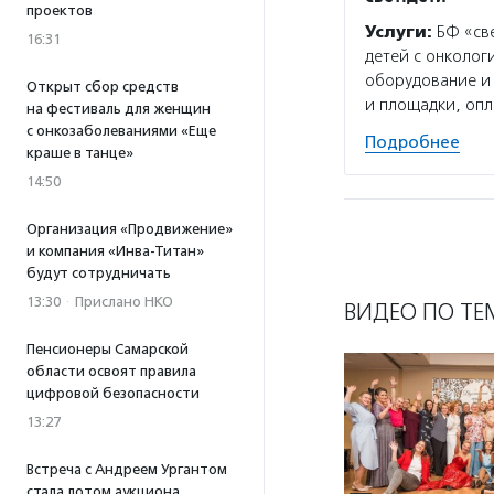
проектов
Услуги:
БФ «све
16:31
детей с онколо
оборудование и 
Открыт сбор средств
и площадки, оп
на фестиваль для женщин
с онкозаболеваниями «Еще
Подробнее
краше в танце»
14:50
Организация «Продвижение»
и компания «Инва-Титан»
будут сотрудничать
13:30
·
Прислано НКО
ВИДЕО ПО ТЕ
Пенсионеры Самарской
области освоят правила
цифровой безопасности
13:27
Встреча с Андреем Ургантом
стала лотом аукциона