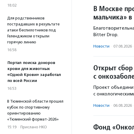
18:02
В Москве пр
мальчика» в
Для родственников
пострадавших в результате
Благотворительная
атаки беспилотников под
Bitter Drop.
Геленджиком открыли
горячую линию
Новости
·
07.08.2026
16:58
Портал поиска доноров
Открыт сбор
крови для животных
с онкозабол
«Одной Крови» заработал
по всей России
Проект объединит
16:53
с онкологическим
В Тюменской области прошел
Новости
·
06.08.2026
кубок по спортивному
ориентированию
«Тюменский формат-2026»
Фонд «Онкол
15:19
·
Прислано НКО