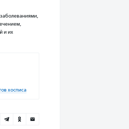
 заболеваниями,
лечением,
й и их
ов хосписа