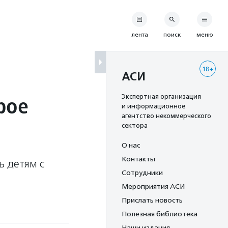
лента
поиск
меню
18+
АСИ
рое
Экспертная организация
и информационное
агентство некоммерческого
сектора
О нас
Контакты
ь детям с
Сотрудники
Мероприятия АСИ
Прислать новость
Полезная библиотека
Наши издания