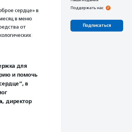
Поддержать нас
оброе сердце» в
месяц в меню
Подписаться
редства от
кологических
ержка для
рию и помочь
сердце”, в
мог
а,
директор