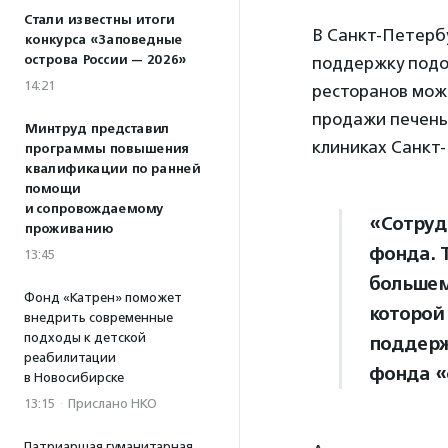
Стали известны итоги
В Санкт-Петерб
конкурса «Заповедные
острова России — 2026»
поддержку подо
14:21
ресторанов можн
продажи печень
Минтруд представил
клиниках Санкт
программы повышения
квалификации по ранней
помощи
и сопровождаемому
«Сотруд
проживанию
фонда. 
13:45
большем
Фонд «Катрен» поможет
которой
внедрить современные
подходы к детской
поддерж
реабилитации
фонда «
в Новосибирске
13:15
·
Прислано НКО
Патриаршая гуманитарная