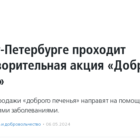
т-Петербурге проходит
ворительная акция «Доб
»
продажи «доброго печенья» направят на помощ
ими заболеваниями.
ь и доброволь­чест­во
·
06.05.2024