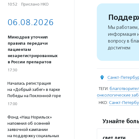
10:52
·
Прислано НКО
Поддерж
06.08.2026
Мы работаем, 
информация и
Минздрав уточнил
вопросу в бла
правила передачи
достигнем
пациентам
незарегистрированных
в России препаратов
17:30
Санкт-Петербу
Началась регистрация
ТЕГИ:
благотворител
на «Добрый забег» в парке
онкологические за
Победы на Поклонной горе
НКО:
Санкт-Петербу
17:00
Фонд «Наш Норильск»
Узнайте боль
напомнил об осенней
заявочной кампании
на поддержку социальных
свет.дети