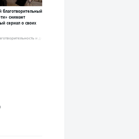
й благотворительный
ети» снимает
ый сериал о своих
аготвори­тель­ность и доброволь­чест­во
ы