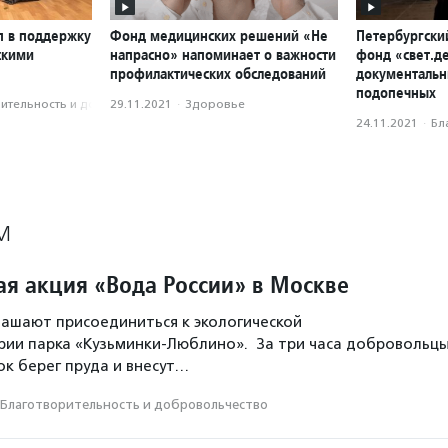
п в поддержку
Фонд медицинских решений «Не
Петербургски
скими
напрасно» напоминает о важности
фонд «свет.д
профилактических обследований
документальн
подопечных
­тель­ность и доброволь­чест­во
29.11.2021
·
Здоровье
24.11.2021
·
Бл
М
ая акция «Вода России» в Москве
ашают присоединиться к экологической
рии парка «Кузьминки-Люблино». За три часа добровольц
ок берег пруда и внесут…
Благотвори­тель­ность и доброволь­чест­во