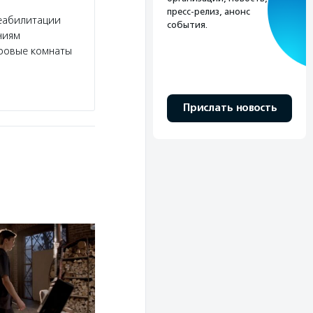
пресс-релиз, анонс
реабилитации
события.
ниям
гровые комнаты
Прислать новость