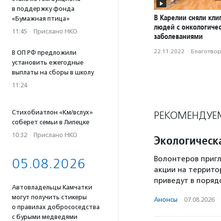
в поддержку фонда
В Карелии сняли кли
«Бумажная птица»
людей с онкологиче
11:45
·
Прислано НКО
заболеваниями
22.11.2022
·
Благотвори
В ОП РФ предложили
установить ежегодные
выплаты на сборы в школу
11:24
Стихобиатлон «Км/вслух»
РЕКОМЕНДУЕ
соберет семьи в Липецке
10:32
·
Прислано НКО
Экологическ
Волонтеров пригл
05.08.2026
акции на террито
приведут в поряд
Автовладельцы Камчатки
могут получить стикеры
Анонсы
·
07.08.2026
·
о правилах добрососедства
с бурыми медведями