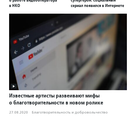
о работе видеооператора
супергерой: социальный
в НКО
сериал появился в Интернете
Известные артисты развеивают мифы
о благотворительности в новом ролике
27.08.2020
·
Благотвори­тель­ность и доброволь­чест­во