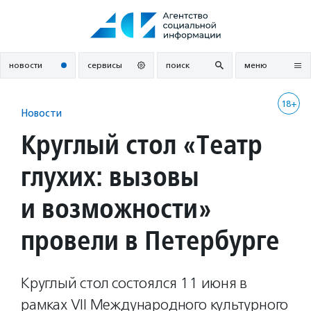
Перейти
к
содержанию
новости
сервисы
поиск
меню
18+
Новости
Круглый стол «Театр
глухих: вызовы
и возможности»
провели в Петербурге
Круглый стол состоялся 11 июня в
рамках VII Международного культурного