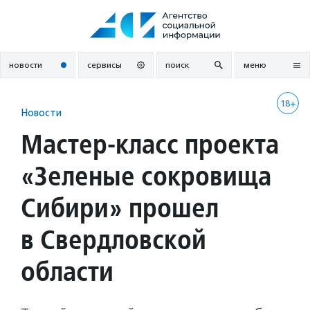
Перейти
к
содержанию
новости
сервисы
поиск
меню
18+
Новости
Мастер-класс проекта
«Зеленые сокровища
Сибири» прошел
в Свердловской
области