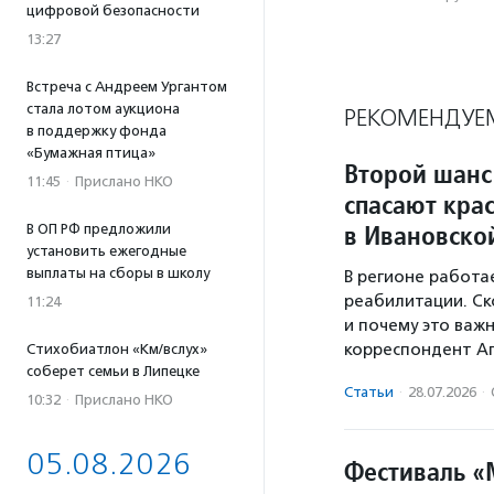
цифровой безопасности
13:27
Встреча с Андреем Ургантом
стала лотом аукциона
РЕКОМЕНДУЕ
в поддержку фонда
«Бумажная птица»
Второй шанс
11:45
·
Прислано НКО
спасают кра
в Ивановско
В ОП РФ предложили
установить ежегодные
выплаты на сборы в школу
В регионе работа
реабилитации. Ск
11:24
и почему это важ
корреспондент А
Стихобиатлон «Км/вслух»
соберет семьи в Липецке
Статьи
·
28.07.2026
·
10:32
·
Прислано НКО
05.08.2026
Фестиваль 