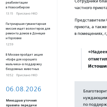
Сотрудники бла
реабилитации
частного приюта
в Новосибирске
13:15
·
Прислано НКО
Представители 
Патриаршая гуманитарная
приюта, а также
миссия ищет волонтеров для
в помещениях, г
ремонта домов в Донецке
и Горловке
12:59
«Надеем
В Москве пройдет акция
отметил
«Кофе для хорошего
мальчика» в поддержку
Истоши
бездомных животных
10:52
·
Прислано НКО
06.08.2026
Благотвори
нуждающимс
Минздрав уточнил
по поддерж
правила передачи