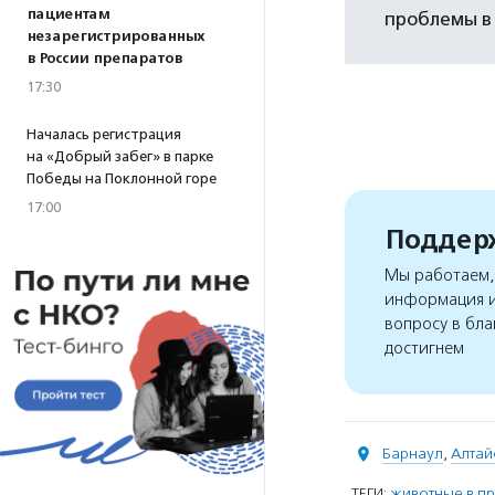
пациентам
проблемы в 
незарегистрированных
в России препаратов
17:30
Началась регистрация
на «Добрый забег» в парке
Победы на Поклонной горе
17:00
Поддерж
Мы работаем, 
информация и
вопросу в бла
достигнем
Барнаул
,
Алтай
ТЕГИ:
животные в п