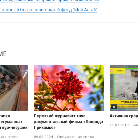
полезный благотворительный фонд "Мой Алтай"
МЕ
тники
Пермский журналист снял
Активная сред
негуманных
документальный фильм «Природа
11.03.2019
·
Бл
я кур-несушек
Прикамья»
ая среда
09.08.2024
·
Окружающая среда