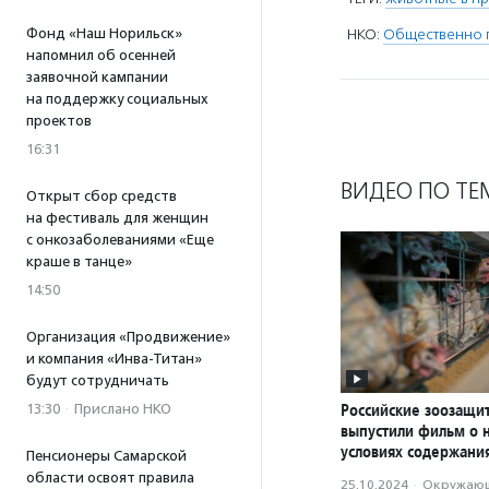
Фонд «Наш Норильск»
НКО:
Общественно 
напомнил об осенней
заявочной кампании
на поддержку социальных
проектов
16:31
ВИДЕО ПО ТЕ
Открыт сбор средств
на фестиваль для женщин
с онкозаболеваниями «Еще
краше в танце»
14:50
Организация «Продвижение»
и компания «Инва-Титан»
будут сотрудничать
Российские зоозащи
13:30
·
Прислано НКО
выпустили фильм о 
условиях содержани
Пенсионеры Самарской
области освоят правила
25.10.2024
·
Окружающ