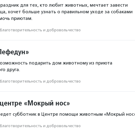
раздник для тех, кто любит животных, мечтает завести
а, хочет больше узнать о правильном уходе за собаками
мочь приютам.
Благотвори­тель­ность и доброволь­чест­во
Лефедун»
возможность подарить дом животному из приюта
го друга.
Благотвори­тель­ность и доброволь­чест­во
 центре «Мокрый нос»
ведет субботник в Центре помощи животным «Мокрый нос»
Благотвори­тель­ность и доброволь­чест­во