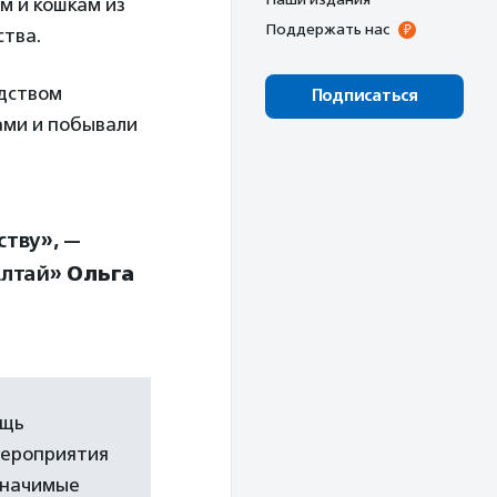
м и кошкам из
Поддержать нас
ства.
одством
Подписаться
ами и побывали
ству», —
Алтай»
Ольга
ощь
мероприятия
значимые