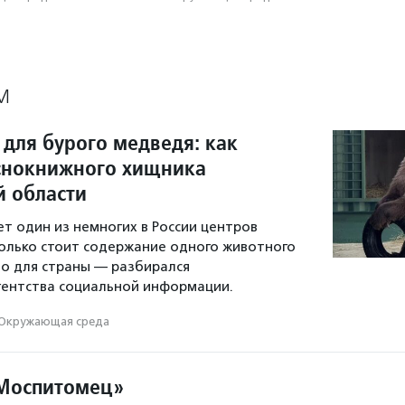
М
 для бурого медведя: как
снокнижного хищника
й области
ет один из немногих в России центров
олько стоит содержание одного животного
но для страны — разбирался
гентства социальной информации.
Окружающая среда
«Моспитомец»