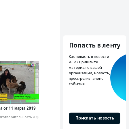
Попасть в ленту
Как попасть в новости
АСИ? Пришлите
материал о вашей
организации, новость,
пресс-релиз, анонс
события.
а от 11 марта 2019
аготвори­тель­ность и доброволь­чест­во
Прислать новость