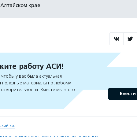
Алтайском крае.
ите работу АСИ!
чтобы у вас была актуальная
 полезные материалы по любому
готворительности. Вместе мы этого
Внести
ский кр.
риютах
,
животные из приюта
,
приют для животных