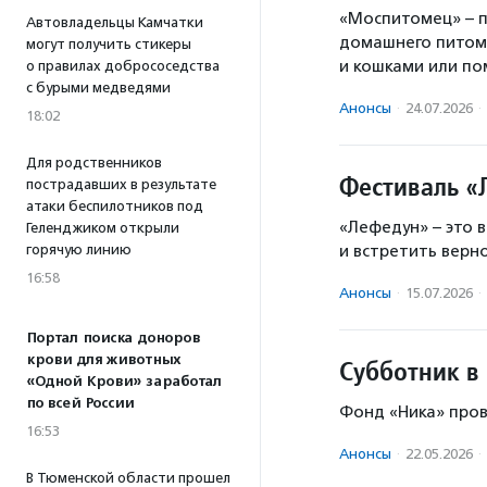
«Моспитомец» – п
Автовладельцы Камчатки
домашнего питомц
могут получить стикеры
и кошками или по
о правилах добрососедства
с бурыми медведями
Анонсы
·
24.07.2026
·
18:02
Для родственников
Фестиваль «
пострадавших в результате
атаки беспилотников под
«Лефедун» – это 
Геленджиком открыли
горячую линию
и встретить верно
16:58
Анонсы
·
15.07.2026
·
Портал поиска доноров
крови для животных
Субботник в
«Одной Крови» заработал
по всей России
Фонд «Ника» про
16:53
Анонсы
·
22.05.2026
·
В Тюменской области прошел