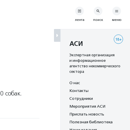
лента
поиск
меню
18+
АСИ
Экспертная организация
и информационное
агентство некоммерческого
сектора
О нас
Контакты
0 собак.
Сотрудники
Мероприятия АСИ
Прислать новость
Полезная библиотека
Наши издания