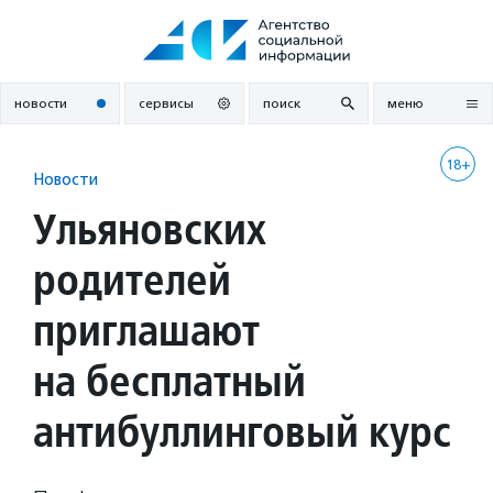
Перейти
к
содержанию
новости
сервисы
поиск
меню
18+
Новости
Ульяновских
родителей
приглашают
на бесплатный
антибуллинговый курс