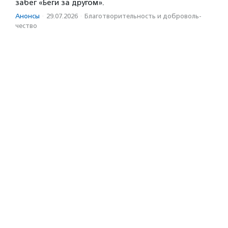
забег «Беги за другом».
Анонсы
·
29.07.2026
·
Благотвори­тель­ность и доброволь­
чест­во