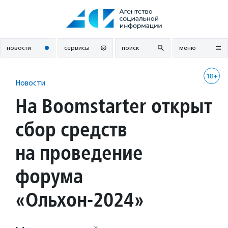
Перейти
к
содержанию
новости
сервисы
поиск
меню
18+
Новости
На Boomstarter открыт
сбор средств
на проведение
форума
«Ольхон-2024»