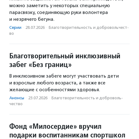
можно заметить у некоторых специальную
парасвязку, соединяющую руки волонтера
и незрячего бегуна.
Серии
·
28.07.2026
·
Благотвори­тель­ность и доброволь­чест­
во
Благотворительный инклюзивный
забег «Без границ»
В инклюзивном забеге могут участвовать дети
и взрослые любого возраста, а также все
желающие с особенностями здоровья.
Анонсы
·
23.07.2026
·
Благотвори­тель­ность и доброволь­
чест­во
Фонд «Милосердие» вручил
подарки воспитанникам спортшкол