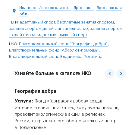
Иваново
,
Ивановская обл.
,
Ярославль
,
Ярославская
обл.
ТЕГИ:
адаптивный спорт
,
бесплатные занятия спортом
,
занятия спортом детей с инвалидностью
,
занятия спортом
людей с инвалидностью
,
лыжный спорт
НКО:
Благотворительный фонд "География добра"
,
Благотворительный фонд "Абсолют-помощь"
,
Благотворительный фонд Владимира Потанина
Узнайте больше в каталоге НКО
География добра
Благо
Потан
Услуги:
Фонд «География добра» создал
Услуг
интернет-сервис поиска тех, кому нужна помощь,
Потани
проводит экологические акции в регионах
эндаум
России, открыл эколого-образовательный центр
компет
в Подмосковье.
деятел