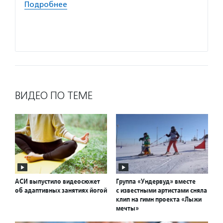
Подробнее
в пери
практи
Подро
ВИДЕО ПО ТЕМЕ
АСИ выпустило видеосюжет
Группа «Ундервуд» вместе
об адаптивных занятиях йогой
с известными артистами сняла
клип на гимн проекта «Лыжи
мечты»