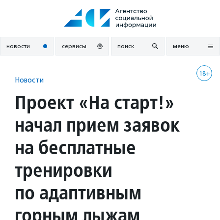
Перейти
к
содержанию
новости
сервисы
поиск
меню
18+
Новости
Проект «На старт!»
начал прием заявок
на бесплатные
тренировки
по адаптивным
горным лыжам