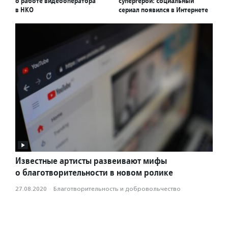
о работе видеооператора
супергерой: социальный
в НКО
сериал появился в Интернете
Известные артисты развеивают мифы
о благотворительности в новом ролике
27.08.2020
·
Благотвори­тель­ность и доброволь­чест­во