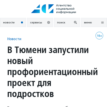
Перейти
к
содержанию
новости
сервисы
поиск
меню
18+
Новости
В Тюмени запустили
новый
профориентационный
проект для
подростков