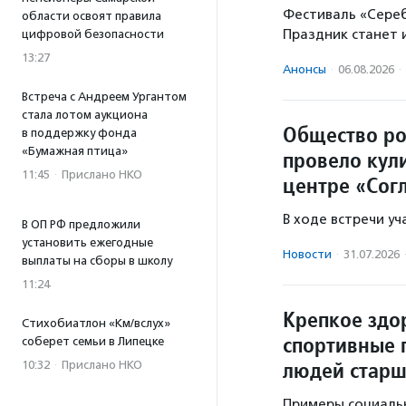
Фестиваль «Серебр
области освоят правила
Праздник станет 
цифровой безопасности
13:27
Анонсы
·
06.08.2026
·
Встреча с Андреем Ургантом
стала лотом аукциона
Общество ро
в поддержку фонда
«Бумажная птица»
провело кул
11:45
·
Прислано НКО
центре «Сог
В ходе встречи у
В ОП РФ предложили
установить ежегодные
Новости
·
31.07.2026
выплаты на сборы в школу
11:24
Крепкое здо
Стихобиатлон «Км/вслух»
спортивные 
соберет семьи в Липецке
людей старш
10:32
·
Прислано НКО
Примеры социаль