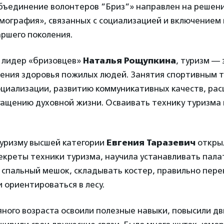
бъединение волонтеров ”Бриз”» направлен на решен
мография», связанных с социализацией и включением 
ршего поколения.
 лидер «бризовцев»
Наталья Рощупкина
, туризм — 
ления здоровья пожилых людей. Занятия спортивным 
оциализации, развитию коммуникативных качеств, ра
огащению духовной жизни. Осваивать технику туризма
туризму высшей категории
Евгения Таразевич
откры
екреты техники туризма, научила устанавливать пала
 спальный мешок, складывать костер, правильно пер
 ориентироваться в лесу.
ного возраста освоили полезные навыки, повысили д