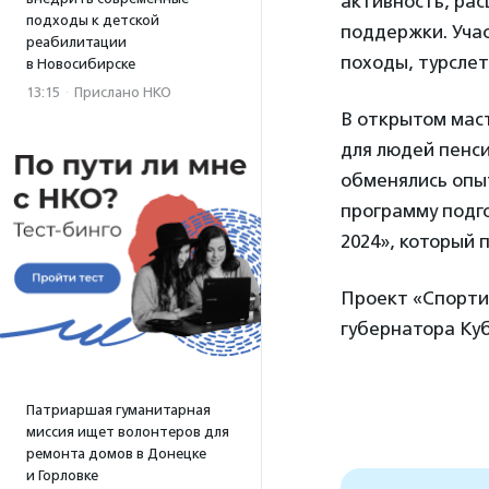
активность, рас
подходы к детской
поддержки. Учас
реабилитации
походы, турслет
в Новосибирске
13:15
·
Прислано НКО
В открытом маст
для людей пенс
обменялись опы
программу подг
2024», который 
Проект «Спорти
губернатора Ку
Патриаршая гуманитарная
миссия ищет волонтеров для
ремонта домов в Донецке
и Горловке