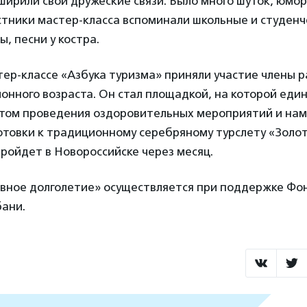
ширили свои дружеские связи. Было много шуток, юмор
тники мастер-класса вспоминали школьные и студенч
ы, песни у костра.
ер-классе «Азбука туризма» приняли участие члены 
ионного возраста. Он стал площадкой, на которой ед
том проведения оздоровительных мероприятий и на
отовки к традиционному серебряному турслету «Золо
пройдет в Новороссийске через месяц.
вное долголетие» осуществляется при поддержке Фо
бани.