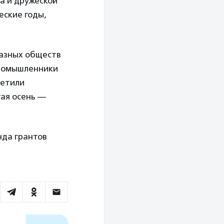
а и дружеской
еские годы,
разных обществ
иномышленники
метили
тая осень —
нда грантов