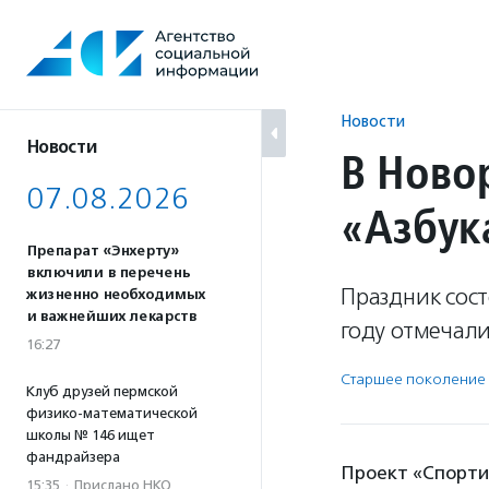
Перейти
к
содержанию
Новости
Новости
В Ново
07.08.2026
«Азбук
Препарат «Энхерту»
включили в перечень
Праздник сост
жизненно необходимых
и важнейших лекарств
году отмечали
16:27
Старшее поколение
Клуб друзей пермской
физико-математической
школы № 146 ищет
фандрайзера
Проект «Спорти
15:35
·
Прислано НКО