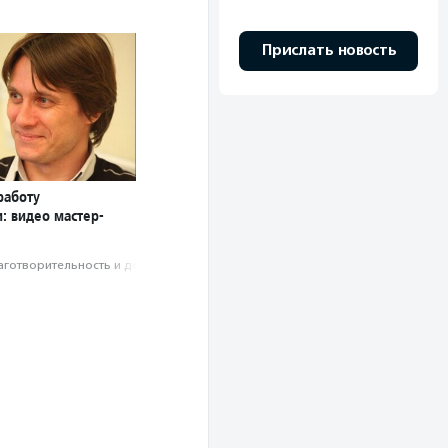
Прислать новость
работу
: видео мастер-
аготвори­тель­ность и доброволь­чест­во