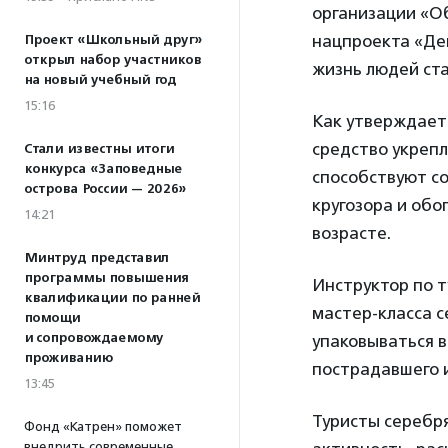
организации «О
нацпроекта «Де
Проект «Школьный друг»
открыл набор участников
жизнь людей ста
на новый учебный год
15:16
Как утверждает
средство укреп
Стали известны итоги
конкурса «Заповедные
способствуют с
острова России — 2026»
кругозора и об
14:21
возрасте.
Минтруд представил
программы повышения
Инструктор по 
квалификации по ранней
мастер-класса с
помощи
и сопровождаемому
упаковываться в
проживанию
пострадавшего и
13:45
Туристы серебря
Фонд «Катрен» поможет
внедрить современные