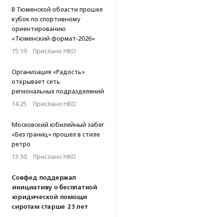
В Тюменской области прошел
кубок по спортивному
ориентированию
«Тюменский формат-2026»
15:19
·
Прислано НКО
Организация «Радость»
открывает сеть
региональных подразделений
14:25
·
Прислано НКО
Московский юбилейный забег
«Без границ» прошел в стиле
ретро
13:30
·
Прислано НКО
Совфед поддержал
инициативу о бесплатной
юридической помощи
сиротам старше 23 лет