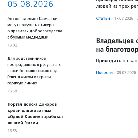
05.08.2026
людей из трех ре
Статьи
·
17.07.2026
·
Автовладельцы Камчатки
могут получить стикеры
о правилах добрососедства
с бурыми медведями
Владельцев 
18:02
на благотво
Для родственников
Приходить на зан
пострадавших в результате
атаки беспилотников под
Новости
·
09.07.2026
Геленджиком открыли
горячую линию
16:58
Портал поиска доноров
крови для животных
«Одной Крови» заработал
по всей России
16:53