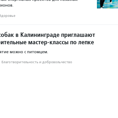
гионов.
Здоровье
собак в Калининграде приглашают
рительные мастер-классы по лепке
ятие можно с питомцем.
·
Благотвори­тель­ность и доброволь­чест­во