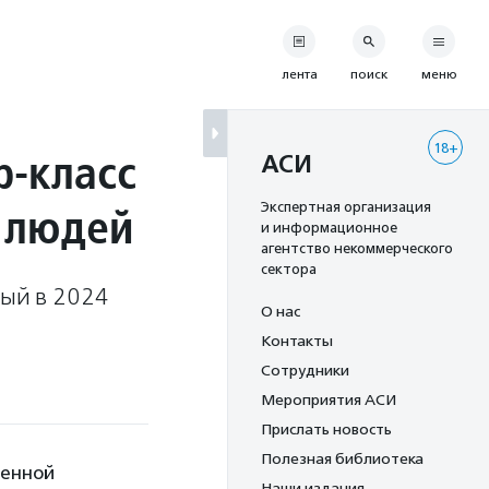
лента
поиск
меню
18+
р-класс
АСИ
 людей
Экспертная организация
и информационное
агентство некоммерческого
сектора
рый в 2024
О нас
Контакты
Сотрудники
Мероприятия АСИ
Прислать новость
Полезная библиотека
венной
Наши издания