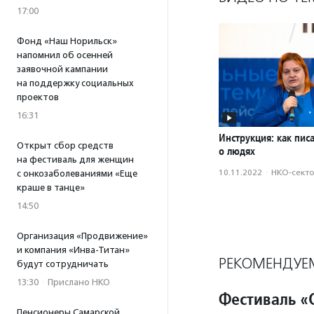
17:00
Фонд «Наш Норильск»
напомнил об осенней
заявочной кампании
на поддержку социальных
проектов
16:31
Инструкция: как пис
Открыт сбор средств
о людях
на фестиваль для женщин
10.11.2022
·
НКО-сект
с онкозаболеваниями «Еще
краше в танце»
14:50
Организация «Продвижение»
и компания «Инва-Титан»
РЕКОМЕНДУЕ
будут сотрудничать
13:30
·
Прислано НКО
Фестиваль «
Пенсионеры Самарской