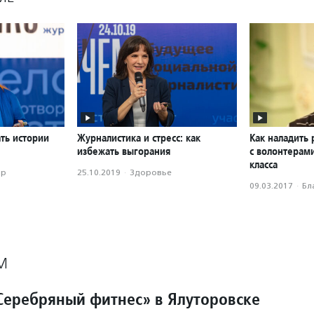
ать истории
Журналистика и стресс: как
Как наладить 
избежать выгорания
с волонтерами
класса
ор
25.10.2019
·
Здоровье
09.03.2017
·
Бл
М
Серебряный фитнес» в Ялуторовске