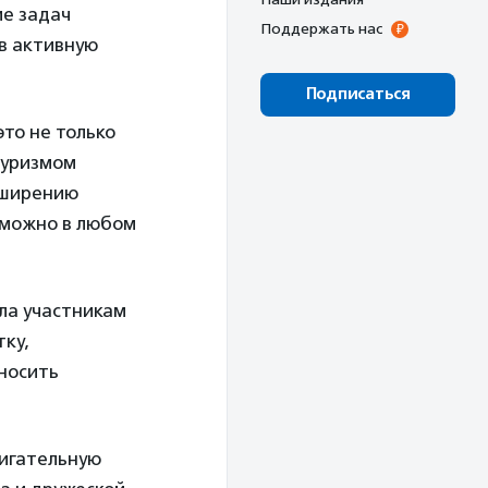
ие задач
Поддержать нас
в активную
Подписаться
это не только
туризмом
сширению
 можно в любом
ла участникам
тку,
еносить
вигательную