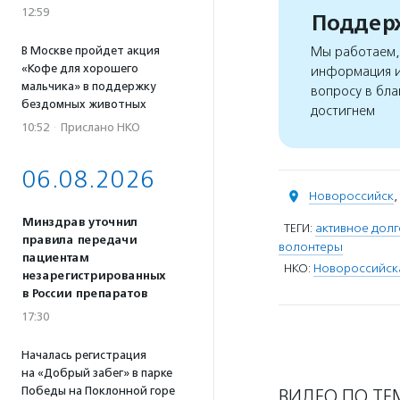
12:59
Поддерж
В Москве пройдет акция
Мы работаем, 
«Кофе для хорошего
информация и
мальчика» в поддержку
вопросу в бла
бездомных животных
достигнем
10:52
·
Прислано НКО
06.08.2026
Новороссийск
,
Минздрав уточнил
ТЕГИ:
активное дол
правила передачи
волонтеры
пациентам
НКО:
Новороссийска
незарегистрированных
в России препаратов
17:30
Началась регистрация
на «Добрый забег» в парке
Победы на Поклонной горе
ВИДЕО ПО ТЕ