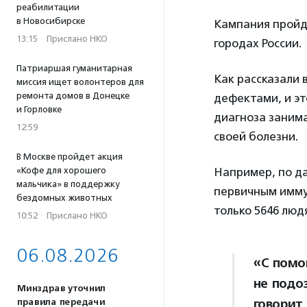
реабилитации
в Новосибирске
Кампания пройде
13:15
·
Прислано НКО
городах России.
Патриаршая гуманитарная
Как рассказали 
миссия ищет волонтеров для
ремонта домов в Донецке
дефектами, и эт
и Горловке
диагноза занима
12:59
своей болезни.
В Москве пройдет акция
«Кофе для хорошего
Например, по да
мальчика» в поддержку
первичным имму
бездомных животных
только 5646 люд
10:52
·
Прислано НКО
06.08.2026
«С помо
не подо
Минздрав уточнил
говорит
правила передачи