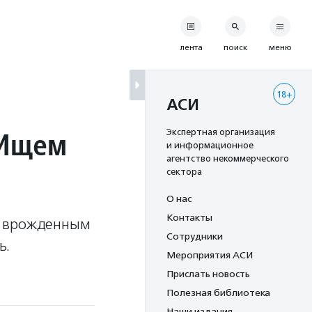
лента
поиск
меню
18+
АСИ
«Ищем
Экспертная организация
и информационное
агентство некоммерческого
сектора
О нас
Контакты
к врожденным
Сотрудники
ь.
Мероприятия АСИ
Прислать новость
Полезная библиотека
Наши издания