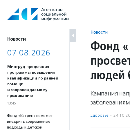
Перейти
к
содержанию
Новости
Новости
Фонд «
07.08.2026
просве
Минтруд представил
людей 
программы повышения
квалификации по ранней
помощи
и сопровождаемому
Кампания нап
проживанию
заболеваниям
13:45
Здоровье
·
24.10.2
Фонд «Катрен» поможет
внедрить современные
подходы к детской