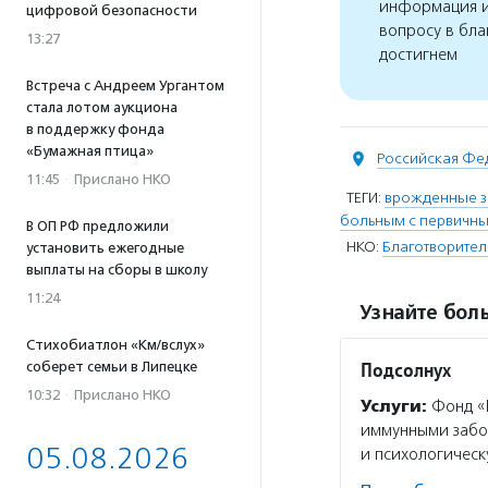
информация и
цифровой безопасности
вопросу в бла
13:27
достигнем
Встреча с Андреем Ургантом
стала лотом аукциона
в поддержку фонда
«Бумажная птица»
Российская Фе
11:45
·
Прислано НКО
ТЕГИ:
врожденные з
больным с первичн
В ОП РФ предложили
НКО:
Благотворител
установить ежегодные
выплаты на сборы в школу
11:24
Узнайте боль
Стихобиатлон «Км/вслух»
Подсолнух
соберет семьи в Липецке
10:32
·
Прислано НКО
Услуги:
Фонд «П
иммунными забол
05.08.2026
и психологическ