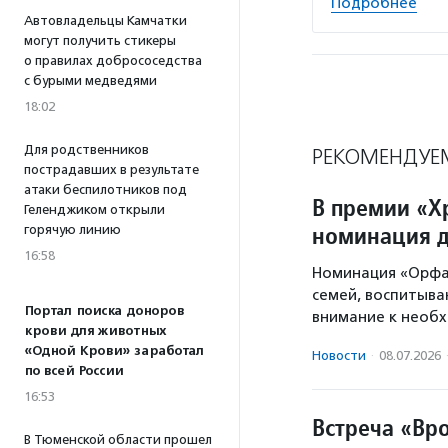
Подробнее
Автовладельцы Камчатки
могут получить стикеры
о правилах добрососедства
с бурыми медведями
18:02
Для родственников
РЕКОМЕНДУЕ
пострадавших в результате
атаки беспилотников под
В премии «Х
Геленджиком открыли
номинация д
горячую линию
16:58
Номинация «Орфан
семей, воспитыва
Портал поиска доноров
внимание к необх
крови для животных
«Одной Крови» заработал
Новости
·
08.07.2026
по всей России
16:53
Встреча «Вр
В Тюменской области прошел