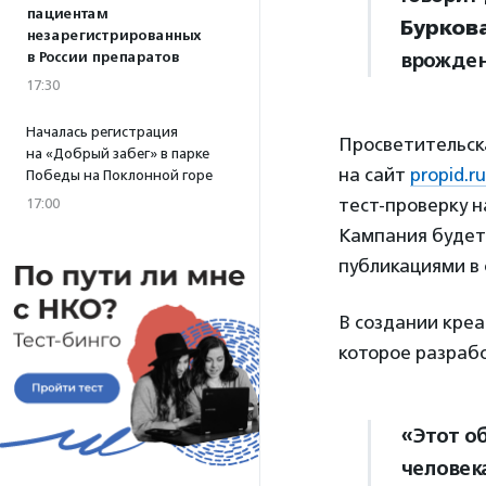
пациентам
Бурков
незарегистрированных
врожден
в России препаратов
17:30
Началась регистрация
Просветительск
на «Добрый забег» в парке
на сайт
propid.ru
Победы на Поклонной горе
тест-проверку 
17:00
Кампания будет
публикациями в 
В создании креа
которое разрабо
«Этот о
человек