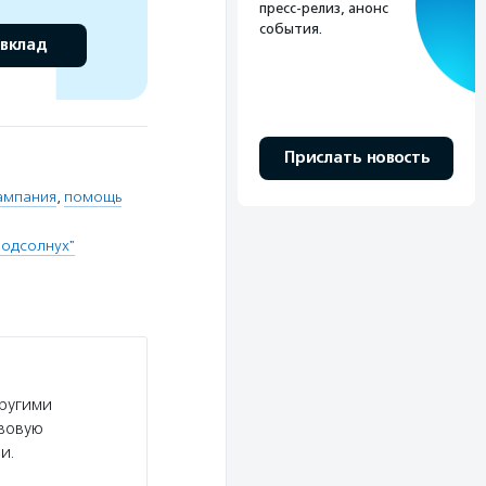
пресс-релиз, анонс
события.
 вклад
Прислать новость
ампания
,
помощь
Подсолнух"
другими
авовую
и.