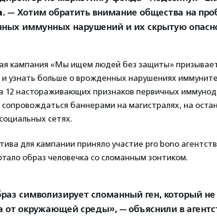
а
. — Хотим обратить внимание общества на пр
ных иммунных нарушений и их скрытую опасно
ая кампания «Мы ищем людей без защиты» призывает
и узнать больше о врожденных нарушениях иммуните
на 12 настораживающих признаков первичных иммуно
 сопровождаться баннерами на магистралях, на остан
социальных сетях.
тива для кампании приняло участие pro bono агентство
тало образ человечка со сломанным зонтиком.
браз символизирует сломанный ген, который н
а от окружающей среды», — объяснили в агентс