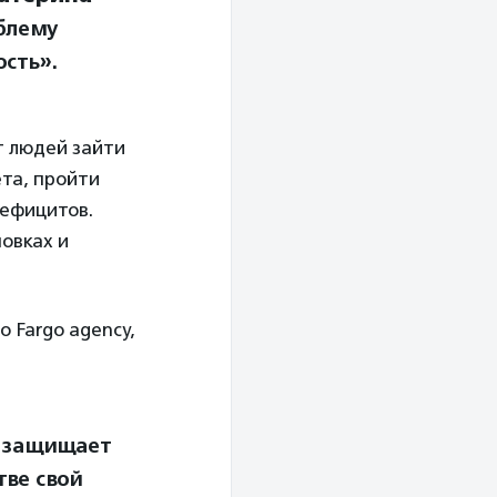
облему
сть».
 людей зайти
та, пройти
дефицитов.
овках и
 Fargo agency,
е защищает
тве свой