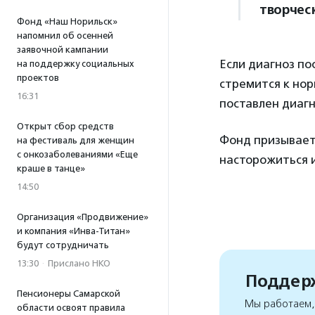
творчес
Фонд «Наш Норильск»
напомнил об осенней
заявочной кампании
Если диагноз по
на поддержку социальных
проектов
стремится к нор
16:31
поставлен диагн
Открыт сбор средств
Фонд призывает
на фестиваль для женщин
с онкозаболеваниями «Еще
насторожиться и
краше в танце»
14:50
Организация «Продвижение»
и компания «Инва-Титан»
будут сотрудничать
13:30
·
Прислано НКО
Поддерж
Пенсионеры Самарской
Мы работаем, 
области освоят правила