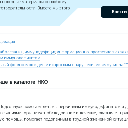
 полезные материалы по любому
готворительности. Вместе мы этого
Внести
дерация
аболевания
,
иммунодефицит
,
информационно-просветительская к
ым иммунодефицитом
ьный фонд помощи детям и взрослым с нарушениями иммунитета "
ше в каталоге НКО
одсолнух» помогает детям с первичным иммунодефицитом и 
еваниями: организует обследование и лечение, оказывает пр
ую помощь, помогает подопечным в трудной жизненной ситуаци