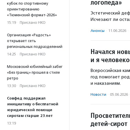
логопеда»
кубок по спортивному
ориентированию
Эстетический де
«Тюменский формат-2026»
Исчезают ли оста
15:19
·
Прислано НКО
Анонсы
·
11.06.2026
·
Организация «Радость»
открывает сеть
региональных подразделений
Начался нов
14:25
·
Прислано НКО
и я человек
Московский юбилейный забег
Всероссийская ка
«Без границ» прошел в стиле
год помогает род
ретро
и наказаниям.
13:30
·
Прислано НКО
Новости
·
05.06.2026
Совфед поддержал
инициативу о бесплатной
юридической помощи
Просветител
сиротам старше 23 лет
детей-сирот
13:19