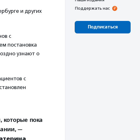
Поддержать нас
ербурге и других
Подписаться
нов с
нем постановка
поздно узнают о
ациентов с
становлен
 которые пока
ании, —
атерина