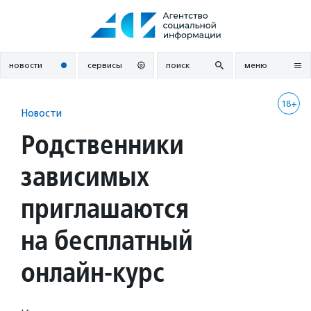
Перейти
к
содержанию
новости
сервисы
поиск
меню
18+
Новости
Родственники
зависимых
приглашаются
на бесплатный
онлайн-курс