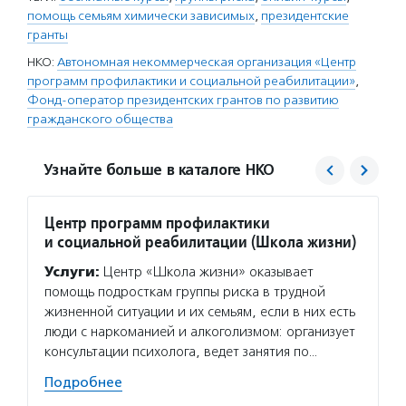
помощь семьям химически зависимых
,
президентские
гранты
НКО:
Автономная некоммерческая организация «Центр
программ профилактики и социальной реабилитации»
,
Фонд-оператор президентских грантов по развитию
гражданского общества
Узнайте больше в каталоге НКО
Центр программ профилактики
Фонд 
и социальной реабилитации (Школа жизни)
Услуг
Услуги:
Центр «Школа жизни» оказывает
гранто
помощь подросткам группы риска в трудной
(в цел
жизненной ситуации и их семьям, если в них есть
на ока
люди с наркоманией и алкоголизмом: организует
потенц
консультации психолога, ведет занятия по…
по соц
Подробнее
Подро