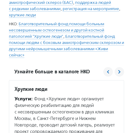
амиотрофический склероз (БАС)
,
поддержка людей
с редкими заболеваниями
,
регистрация на мероприятие
,
хрупкие люди
НКО:
Благотворительный фонд помощи больным
несовершенным остеогенезом и другой костной
патологией "Хрупкие люди"
,
Благотворительный фонд
помощи людям с боковым амиотрофическим склерозом и
другими нейромышечными заболеваниями «Живи
сейчас»
Узнайте больше в каталоге НКО
Хрупкие люди
Живи 
Услуги:
Фонд «Хрупкие люди» организует
Услуг
физическую реабилитацию для людей
пациен
с несовершенным остеогенезом в двух клиниках
амиотр
Москвы, в Санкт-Петербурге и Нижнем
пациен
Новгороде, проводит детский лагерь, реализует
консул
проект сопровождаемого проживания для
приема