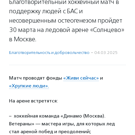
Благотворительный хоккейный матч в
поддержку людей с БАС и
несовершенным остеогенезом пройдет
30 марта на ледовой арене «Солнцево»
в Москве.
Благотвори­тель­ность и доброволь­чест­во
·
04.03.2025
Матч проводят фонды
«Живи сейчас»
и
«Хрупкие люди».
На арене встретятся:
– хоккейная команда
«Динамо (Москва).
Ветераны» — мастера игры, для которых лед
стал ареной побед и преодолений;