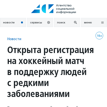
Перейти
к
содержанию
новости
сервисы
поиск
меню
18+
Новости
Открыта регистрация
на хоккейный матч
в поддержку людей
с редкими
заболеваниями