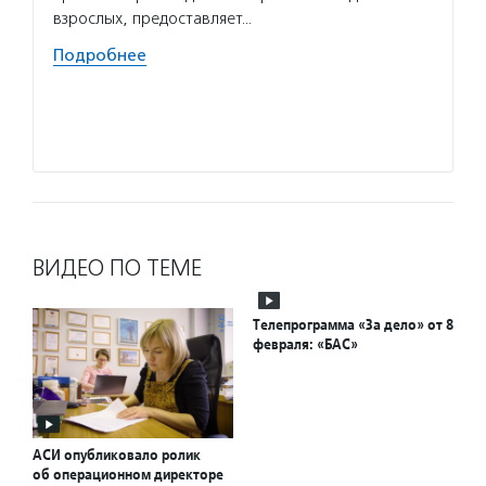
взрослых, предоставляет…
Волон
Подробнее
БФ «Жи
едином
свое м
Подро
ВИДЕО ПО ТЕМЕ
Телепрограмма «За дело» от 8
февраля: «БАС»
АСИ опубликовало ролик
об операционном директоре