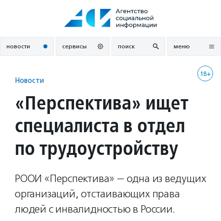
Перейти
к
содержанию
новости
сервисы
поиск
меню
18+
Новости
«Перспектива» ищет
специалиста в отдел
по трудоустройству
РООИ «Перспектива» — одна из ведущих
организаций, отстаивающих права
людей с инвалидностью в России.