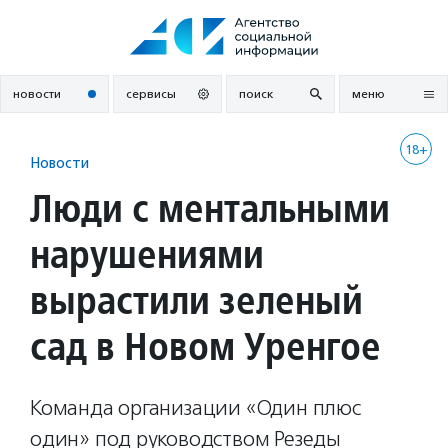
Перейти
к
содержанию
новости
сервисы
поиск
меню
18+
Новости
Люди с ментальными
нарушениями
вырастили зеленый
сад в Новом Уренгое
Команда организации «Один плюс
один» под руководством Резеды