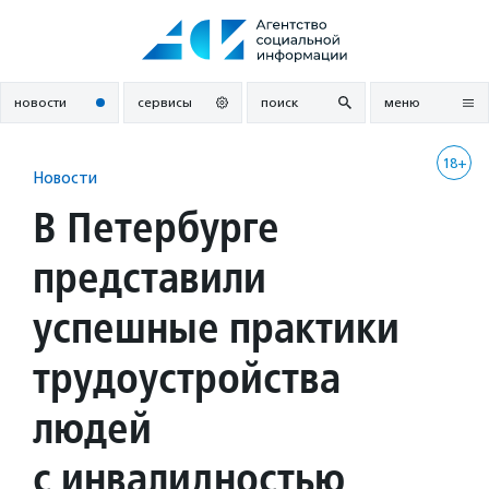
Перейти
к
содержанию
новости
сервисы
поиск
меню
18+
Новости
В Петербурге
представили
успешные практики
трудоустройства
людей
с инвалидностью