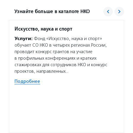
Узнайте больше в каталоге НКО
Искусство, наука и спорт
РООИ 
Услуги:
Фонд «Искусство, наука и спорт»
Услуг
обучает СО НКО в четырех регионах России,
взросл
проводит конкурс грантов на участие
на раб
в профильных конференциях и кратких
найти 
стажировках для сотрудников НКО и конкурс
инклюз
проектов, направленных…
образо
фестив
Подробнее
Волон
помога
решают
о прог
делятс
Подро