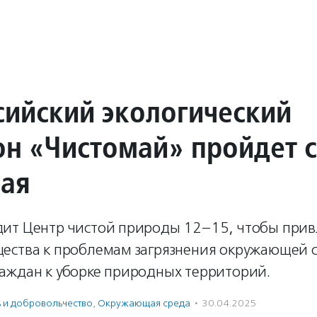
сийский экологический
н «Чистомай» пройдет с
мая
ит Центр чистой природы 12–15, чтобы прив
ества к проблемам загрязнения окружающей 
аждан к уборке природных территорий.
ь и доброволь­чест­во
,
Окружающая среда
·
30.04.2025