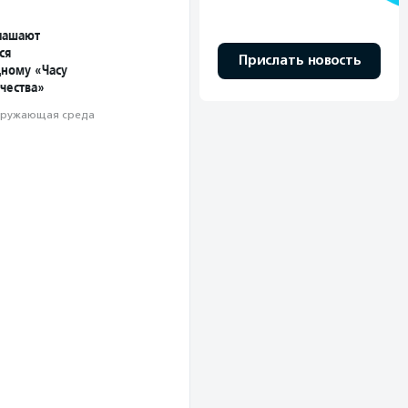
лашают
ся
Прислать новость
ному «Часу
чества»
ружающая среда