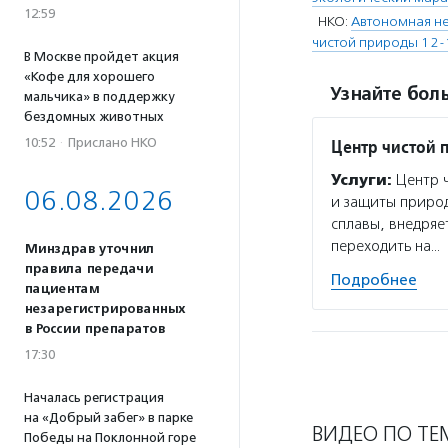
12:59
НКО:
Автономная не
чистой природы 12-
В Москве пройдет акция
«Кофе для хорошего
Узнайте боль
мальчика» в поддержку
бездомных животных
10:52
·
Прислано НКО
Центр чистой 
Услуги:
Центр ч
06.08.2026
и защиты природ
сплавы, внедряе
переходить на…
Минздрав уточнил
правила передачи
Подробнее
пациентам
незарегистрированных
в России препаратов
17:30
Началась регистрация
на «Добрый забег» в парке
ВИДЕО ПО ТЕ
Победы на Поклонной горе