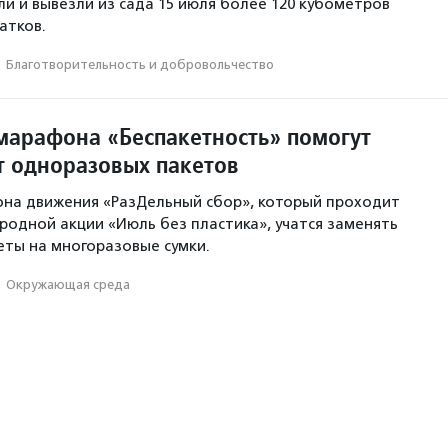
и и вывезли из сада 15 июля более 120 кубометров
атков.
·
Благотвори­тель­ность и доброволь­чест­во
марафона «Беспакетность» помогут
от одноразовых пакетов
она движения «РазДельный сбор», который проходит
родной акции «Июль без пластика», учатся заменять
ты на многоразовые сумки.
·
Окружающая среда