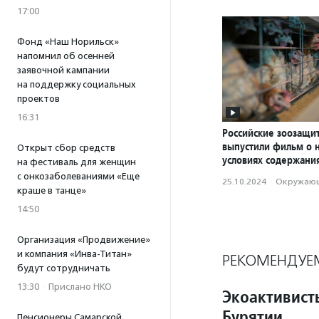
17:00
Фонд «Наш Норильск»
напомнил об осенней
заявочной кампании
на поддержку социальных
проектов
16:31
Российские зоозащи
выпустили фильм о 
Открыт сбор средств
условиях содержани
на фестиваль для женщин
с онкозаболеваниями «Еще
25.10.2024
·
Окружающ
краше в танце»
14:50
Организация «Продвижение»
и компания «Инва-Титан»
РЕКОМЕНДУЕ
будут сотрудничать
13:30
·
Прислано НКО
Экоактивист
Бурятии
Пенсионеры Самарской