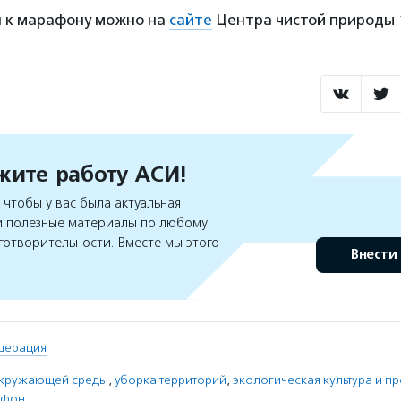
 к марафону можно на
сайте
Центра чистой природы 
ите работу АСИ!
чтобы у вас была актуальная
 полезные материалы по любому
готворительности. Вместе мы этого
Внести
дерация
окружающей среды
,
уборка территорий
,
экологическая культура и п
афон