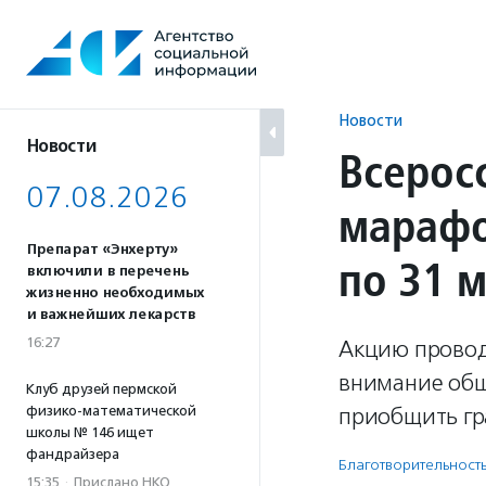
Перейти
к
содержанию
Новости
Новости
Всерос
07.08.2026
марафо
Препарат «Энхерту»
по 31 
включили в перечень
жизненно необходимых
и важнейших лекарств
16:27
Акцию провод
внимание общ
Клуб друзей пермской
физико-математической
приобщить гр
школы № 146 ищет
фандрайзера
Благотвори­тель­ност
15:35
·
Прислано НКО