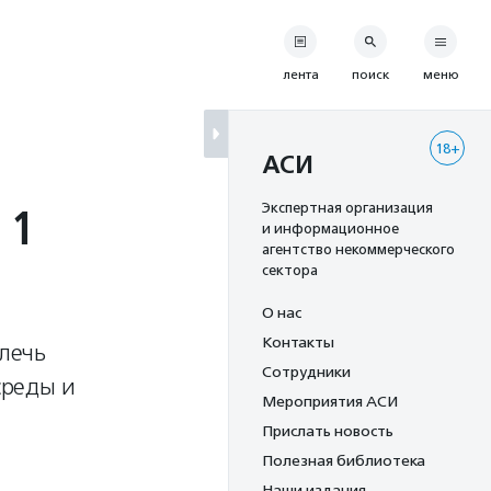
лента
поиск
меню
18+
АСИ
 1
Экспертная организация
и информационное
агентство некоммерческого
сектора
О нас
Контакты
лечь
Сотрудники
среды и
Мероприятия АСИ
Прислать новость
Полезная библиотека
Наши издания