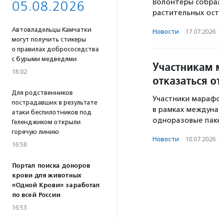
Волонтеры собрал
05.08.2026
растительных ост
Автовладельцы Камчатки
Новости
·
17.07.2026
могут получить стикеры
о правилах добрососедства
с бурыми медведями
Участникам 
18:02
отказаться 
Для родственников
Участники мараф
пострадавших в результате
в рамках междуна
атаки беспилотников под
одноразовые паке
Геленджиком открыли
горячую линию
Новости
·
10.07.2026
16:58
Портал поиска доноров
крови для животных
«Одной Крови» заработал
по всей России
16:53