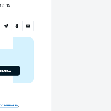
12–15.
 вклад
росвещение
,