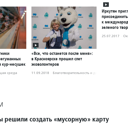
Иркутян приг
присоединить
к международ
зеленого твор
25.07.2017
·
Ок
тники
«Все, что останется после меня»:
негуманных
в Красноярске прошел слет
я кур-несушек
эковолонтеров
ая среда
11.09.2018
·
Благотвори­тель­ность и доброволь­чест­во
М
ы решили создать «мусорную» карту