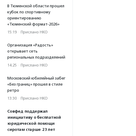
В Тюменской области прошел
кубок по спортивному
ориентированию
«Тюменский формат-2026»
15:19
·
Прислано НКО
Организация «Радость»
открывает сеть
региональных подразделений
14:25
·
Прислано НКО
Московский юбилейный забег
«Без границ» прошел в стиле
ретро
13:30
·
Прислано НКО
Совфед поддержал
инициативу о бесплатной
юридической помощи
сиротам старше 23 лет