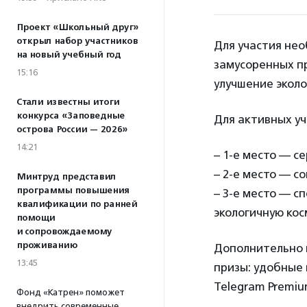
Проект «Школьный друг»
открыл набор участников
Для участия нео
на новый учебный год
замусоренных п
15:16
улучшение эколо
Стали известны итоги
конкурса «Заповедные
Для активных у
острова России — 2026»
14:21
– 1-е место — с
– 2-е место — с
Минтруд представил
программы повышения
– 3-е место — с
квалификации по ранней
экологичную кос
помощи
и сопровождаемому
проживанию
Дополнительно 
13:45
призы: удобные 
Telegram Premiu
Фонд «Катрен» поможет
внедрить современные