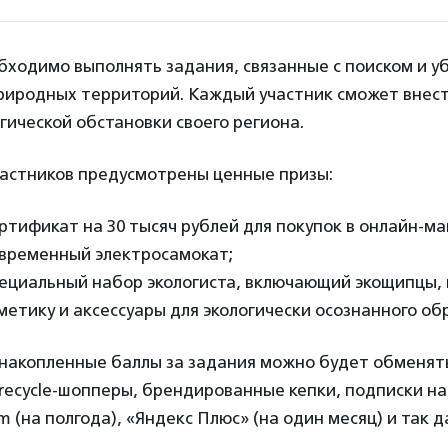
бходимо выполнять задания, связанные с поиском и у
риродных территорий. Каждый участник сможет внест
гической обстановки своего региона.
частников предусмотрены ценные призы:
ертификат на 30 тысяч рублей для покупок в онлайн-ма
овременный электросамокат;
пециальный набор экологиста, включающий экощипцы,
метику и аксессуары для экологически осознанного об
накопленные баллы за задания можно будет обменять
recycle-шопперы, брендированные кепки, подписки на
m (на полгода), «Яндекс Плюс» (на один месяц) и так д