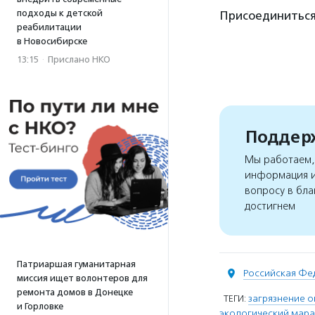
подходы к детской
Присоединиться
реабилитации
в Новосибирске
13:15
·
Прислано НКО
Поддерж
Мы работаем, 
информация и
вопросу в бла
достигнем
Патриаршая гуманитарная
Российская Фе
миссия ищет волонтеров для
ремонта домов в Донецке
ТЕГИ:
загрязнение 
и Горловке
экологический мар