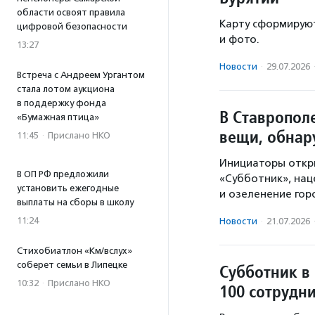
области освоят правила
Карту сформируют
цифровой безопасности
и фото.
13:27
Новости
·
29.07.2026
Встреча с Андреем Ургантом
стала лотом аукциона
в поддержку фонда
В Ставропол
«Бумажная птица»
вещи, обнар
11:45
·
Прислано НКО
Инициаторы откры
В ОП РФ предложили
«Субботник», нац
установить ежегодные
и озеленение гор
выплаты на сборы в школу
11:24
Новости
·
21.07.2026
Стихобиатлон «Км/вслух»
соберет семьи в Липецке
Субботник в
10:32
·
Прислано НКО
100 сотрудн