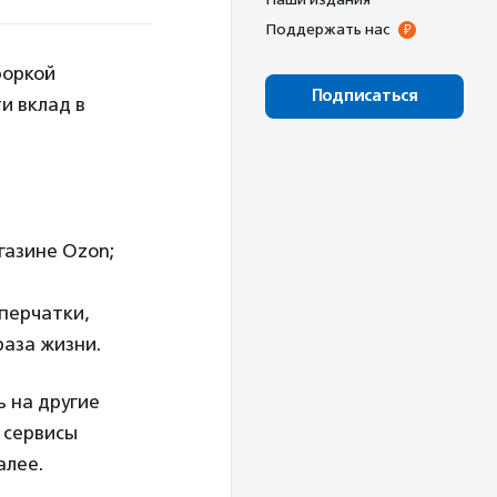
Поддержать нас
боркой
Подписаться
и вклад в
газине Ozon;
 перчатки,
раза жизни.
 на другие
 сервисы
алее.