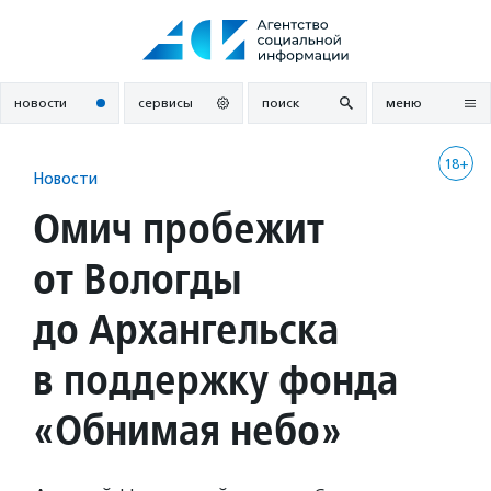
Перейти
к
содержанию
новости
сервисы
поиск
меню
18+
Новости
Омич пробежит
от Вологды
до Архангельска
в поддержку фонда
«Обнимая небо»