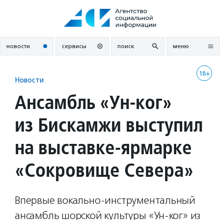
Перейти
к
содержанию
новости
сервисы
поиск
меню
18+
Новости
Ансамбль «Ун-ког»
из Бискамжи выступил
на выставке-ярмарке
«Сокровище Севера»
Впервые вокально-инструментальный
ансамбль шорской культуры «Ун-ког» из