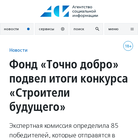
Перейти
к
содержанию
новости
сервисы
поиск
меню
18+
Новости
Фонд «Точно добро»
подвел итоги конкурса
«Строители
будущего»
Экспертная комиссия определила 85
победителей, которые отправятся в